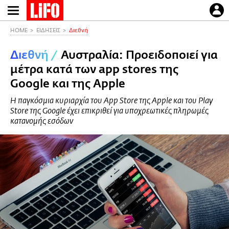
Παράκαμψη
προς
το
HOME
ΕΙΔΗΣΕΙΣ
Διεθνή
κυρίως
Διεθνή
/
Αυστραλία: Προειδοποιεί για
περιεχόμενο
μέτρα κατά των app stores της
Google και της Apple
Η παγκόσμια κυριαρχία του App Store της Apple και του Play
Store της Google έχει επικριθεί για υποχρεωτικές πληρωμές
κατανομής εσόδων