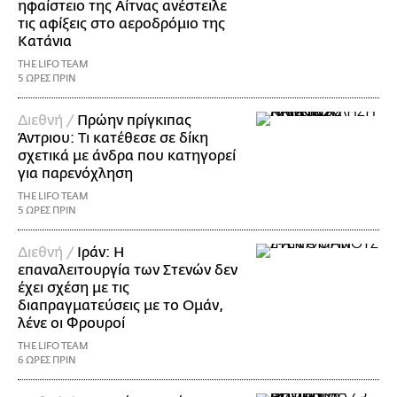
ηφαίστειο της Αίτνας ανέστειλε
τις αφίξεις στο αεροδρόμιο της
Κατάνια
THE LIFO TEAM
5 ΩΡΕΣ ΠΡΙΝ
Διεθνή /
Πρώην πρίγκιπας
Άντριου: Τι κατέθεσε σε δίκη
σχετικά με άνδρα που κατηγορεί
για παρενόχληση
THE LIFO TEAM
5 ΩΡΕΣ ΠΡΙΝ
Διεθνή /
Ιράν: Η
επαναλειτουργία των Στενών δεν
έχει σχέση με τις
διαπραγματεύσεις με το Ομάν,
λένε οι Φρουροί
THE LIFO TEAM
6 ΩΡΕΣ ΠΡΙΝ