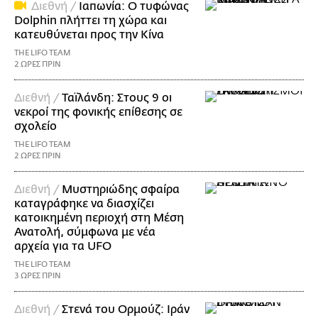
Διεθνή /
Ιαπωνία: Ο τυφώνας
Dolphin πλήττει τη χώρα και
κατευθύνεται προς την Κίνα
THE LIFO TEAM
2 ΩΡΕΣ ΠΡΙΝ
Διεθνή /
Ταϊλάνδη: Στους 9 οι
νεκροί της φονικής επίθεσης σε
σχολείο
THE LIFO TEAM
2 ΩΡΕΣ ΠΡΙΝ
Διεθνή /
Μυστηριώδης σφαίρα
καταγράφηκε να διασχίζει
κατοικημένη περιοχή στη Μέση
Ανατολή, σύμφωνα με νέα
αρχεία για τα UFO
THE LIFO TEAM
3 ΩΡΕΣ ΠΡΙΝ
Διεθνή /
Στενά του Ορμούζ: Ιράν