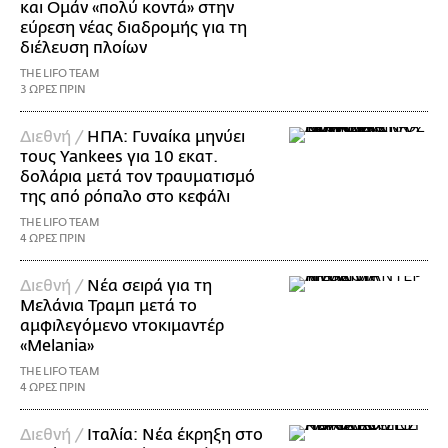
και Ομάν «πολύ κοντά» στην
εύρεση νέας διαδρομής για τη
διέλευση πλοίων
THE LIFO TEAM
3 ΩΡΕΣ ΠΡΙΝ
Διεθνή /
ΗΠΑ: Γυναίκα μηνύει
τους Yankees για 10 εκατ.
δολάρια μετά τον τραυματισμό
της από ρόπαλο στο κεφάλι
THE LIFO TEAM
4 ΩΡΕΣ ΠΡΙΝ
Διεθνή /
Νέα σειρά για τη
Μελάνια Τραμπ μετά το
αμφιλεγόμενο ντοκιμαντέρ
«Melania»
THE LIFO TEAM
4 ΩΡΕΣ ΠΡΙΝ
Διεθνή /
Ιταλία: Νέα έκρηξη στο