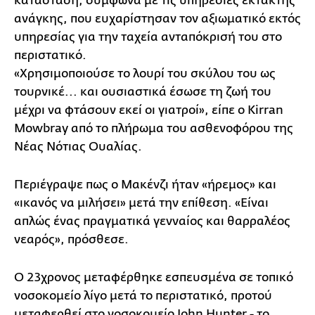
κατάσταση, σύμφωνα με τις υπηρεσίες έκτακτης
ανάγκης, που ευχαρίστησαν τον αξιωματικό εκτός
υπηρεσίας για την ταχεία ανταπόκρισή του στο
περιστατικό.
«Χρησιμοποιούσε το λουρί του σκύλου του ως
τουρνικέ... και ουσιαστικά έσωσε τη ζωή του
μέχρι να φτάσουν εκεί οι γιατροί», είπε ο Kirran
Mowbray από το πλήρωμα του ασθενοφόρου της
Νέας Νότιας Ουαλίας.
Περιέγραψε πως ο Μακένζι ήταν «ήρεμος» και
«ικανός να μιλήσει» μετά την επίθεση. «Είναι
απλώς ένας πραγματικά γενναίος και θαρραλέος
νεαρός», πρόσθεσε.
Ο 23χρονος μεταφέρθηκε εσπευσμένα σε τοπικό
νοσοκομείο λίγο μετά το περιστατικό, προτού
μεταφερθεί στο νοσοκομείο John Hunter - το