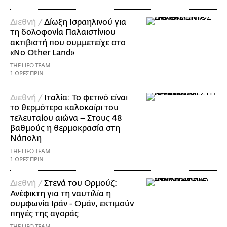
Διεθνή /
Δίωξη Ισραηλινού για
τη δολοφονία Παλαιστίνιου
ακτιβιστή που συμμετείχε στο
«No Other Land»
THE LIFO TEAM
1 ΩΡΕΣ ΠΡΙΝ
Διεθνή /
Ιταλία: Το φετινό είναι
το θερμότερο καλοκαίρι του
τελευταίου αιώνα – Στους 48
βαθμούς η θερμοκρασία στη
Νάπολη
THE LIFO TEAM
1 ΩΡΕΣ ΠΡΙΝ
Διεθνή /
Στενά του Ορμούζ:
Ανέφικτη για τη ναυτιλία η
συμφωνία Ιράν - Ομάν, εκτιμούν
πηγές της αγοράς
THE LIFO TEAM