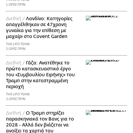
1 ΩΡΕΣ ΠΡΙΝ
Διεθνή /
Λονδίνο: Κατηγορίες
απαγγέλθηκαν σε 47χρονη
γυναίκα για την επίθεση με
μαχαίρι στο Covent Garden
THE LIFO TEAM
2 ΩΡΕΣ ΠΡΙΝ
Διεθνή /
Γάζα: Ανατέθηκε το
πρώτο κατασκευαστικό έργο
του «Συμβουλίου Ειρήνης» του
Τραμπ στην κατεστραμμένη
περιοχή
THE LIFO TEAM
2 ΩΡΕΣ ΠΡΙΝ
Διεθνή /
Ο Τραμπ στηρίζει
παρασκηνιακά τον Βανς για το
2028 - Αλλά δεν βιάζεται να
ανοίξει τα χαρτιά του