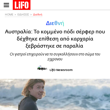
Παράκαμψη
προς
το
HOME
ΕΙΔΗΣΕΙΣ
Διεθνή
κυρίως
Διεθνή
περιεχόμενο
Αυστραλία: Το κομμένο πόδι σέρφερ που
δέχθηκε επίθεση από καρχαρία
ξεβράστηκε σε παραλία
Οι γιατροί επιχειρούν να το συγκολλήσουν στο σώμα του
23χρονου
LifO Newsroom