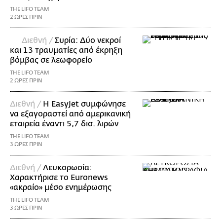
THE LIFO TEAM
2 ΩΡΕΣ ΠΡΙΝ
Διεθνή /
Συρία: Δύο νεκροί
και 13 τραυματίες από έκρηξη
βόμβας σε λεωφορείο
THE LIFO TEAM
2 ΩΡΕΣ ΠΡΙΝ
Διεθνή /
Η EasyJet συμφώνησε
να εξαγοραστεί από αμερικανική
εταιρεία έναντι 5,7 δισ. λιρών
THE LIFO TEAM
3 ΩΡΕΣ ΠΡΙΝ
Διεθνή /
Λευκορωσία:
Χαρακτήρισε το Euronews
«ακραίο» μέσο ενημέρωσης
THE LIFO TEAM
3 ΩΡΕΣ ΠΡΙΝ