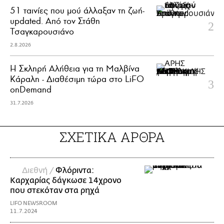
51 ταινίες που μού άλλαξαν τη ζωή-
updated. Aπό τον Στάθη
Τσαγκαρουσιάνο
2.8.2026
Η Σκληρή Αλήθεια για τη Μαλβίνα
Κάραλη - Διαθέσιμη τώρα στo LiFO
onDemand
31.7.2026
ΣΧΕΤΙΚΑ ΑΡΘΡΑ
Διεθνή /
Φλόριντα:
Καρχαρίας δάγκωσε 14χρονο
που στεκόταν στα ρηχά
LIFO NEWSROOM
11.7.2024