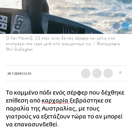
Ο Κάι Μακένζι, 23 ετών, είναι δεινός σέρφερ και μόλις είχε
επιστρέψει στο νερό μετά από τραυματισμό του / Φωτογραφία:
Phil Gallagher
0
24.7.2024 | 13:33
Το κομμένο πόδι ενός σέρφερ που δέχθηκε
επίθεση από
καρχαρία
ξεβράστηκε σε
παραλία της Αυστραλίας, με τους
γιατρούς να εξετάζουν τώρα το αν μπορεί
να επανασυνδεθεί.