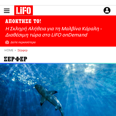
Παράκαμψη
προς
το
ΕΙΔΗΣΕΙΣ
κυρίως
ΑΠΟΚΤΗΣΕ ΤΟ!
περιεχόμενο
CULTURE
Η Σκληρή Αλήθεια για τη Μαλβίνα Κάραλη -
ΑΠΟΨΕΙΣ
Διαθέσιμη τώρα στo LiFO onDemand
ΤΡΟΠΟΣ ΖΩΗΣ
Δείτε περισσότερα
PODCASTS
HOME
Σέρφερ
Plus
ΣΕΡΦΕΡ
LIFO SHOP
NEWSLETTER
ΜΙΚΡΟΠΡΑΓΜΑΤΑ
THE GOOD LIFO
LIFOLAND
CITY GUIDE