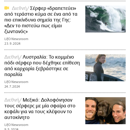
Διεθνή
Σέρφερ «δραπετεύει»
από τεράστιο κύμα σε ένα από τα
πιο επικίνδυνα σημεία της Γης:
«Δεν το πιστεύω πως είμαι
ζωντανός»
LifO Newsroom
23.9.2024
Διεθνή
Αυστραλία: Το κομμένο
πόδι σέρφερ που δέχθηκε επίθεση
από καρχαρία ξεβράστηκε σε
παραλία
LifO Newsroom
24.7.2024
Διεθνή
Μεξικό: Δολοφόνησαν
τους σέρφερς με μία σφαίρα στο
κεφάλι για να τους κλέψουν το
αυτοκίνητο
LifO Newsroom
9.5.2024