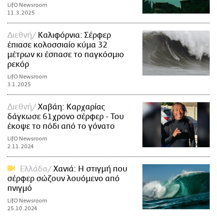
LifO Newsroom
11.3.2025
Διεθνή
Καλιφόρνια: Σέρφερ
έπιασε κολοσσιαίο κύμα 32
μέτρων κι έσπασε το παγκόσμιο
ρεκόρ
LifO Newsroom
3.1.2025
Διεθνή
Χαβάη: Καρχαρίας
δάγκωσε 61χρονο σέρφερ - Του
έκοψε το πόδι από το γόνατο
LifO Newsroom
2.11.2024
Ελλάδα
Χανιά: Η στιγμή που
σέρφερ σώζουν λουόμενο από
πνιγμό
LifO Newsroom
25.10.2024