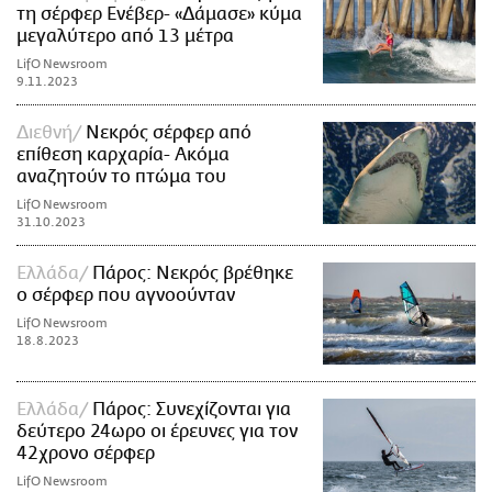
τη σέρφερ Ενέβερ- «Δάμασε» κύμα
μεγαλύτερο από 13 μέτρα
LifO Newsroom
9.11.2023
Διεθνή
Νεκρός σέρφερ από
επίθεση καρχαρία- Ακόμα
αναζητούν το πτώμα του
LifO Newsroom
31.10.2023
Ελλάδα
Πάρος: Νεκρός βρέθηκε
ο σέρφερ που αγνοούνταν
LifO Newsroom
18.8.2023
Ελλάδα
Πάρος: Συνεχίζονται για
δεύτερο 24ωρο οι έρευνες για τον
42χρονο σέρφερ
LifO Newsroom