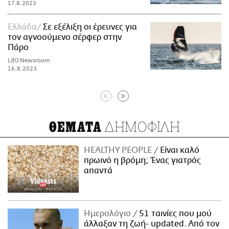
17.8.2023
Ελλάδα
Σε εξέλιξη οι έρευνες για
τον αγνοούμενο σέρφερ στην
Πάρο
LifO Newsroom
16.8.2023
<
>
ΔΗΜΟΦΙΛΗ
ΘΕΜΑΤΑ
HEALTHY PEOPLE
Είναι καλό
πρωινό η βρόμη; Ένας γιατρός
απαντά
Ημερολόγιο
51 ταινίες που μού
άλλαξαν τη ζωή- updated. Aπό τον