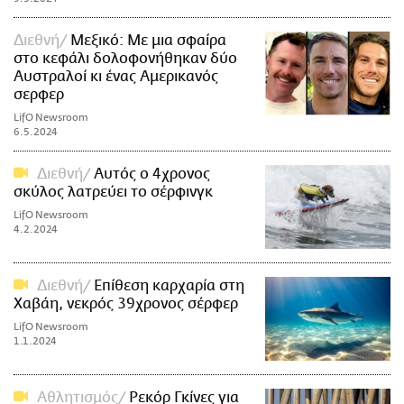
Διεθνή
Μεξικό: Με μια σφαίρα
στο κεφάλι δολοφονήθηκαν δύο
Αυστραλοί κι ένας Αμερικανός
σερφερ
LifO Newsroom
6.5.2024
Διεθνή
Αυτός ο 4χρονος
σκύλος λατρεύει το σέρφινγκ
LifO Newsroom
4.2.2024
Διεθνή
Επίθεση καρχαρία στη
Χαβάη, νεκρός 39χρονος σέρφερ
LifO Newsroom
1.1.2024
Αθλητισμός
Ρεκόρ Γκίνες για