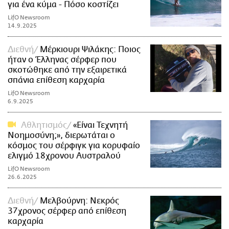
για ένα κύμα - Πόσο κοστίζει
LifO Newsroom
14.9.2025
Διεθνή
Μέρκιουρι Ψιλάκης: Ποιος
ήταν ο Έλληνας σέρφερ που
σκοτώθηκε από την εξαιρετικά
σπάνια επίθεση καρχαρία
LifO Newsroom
6.9.2025
Αθλητισμός
«Είναι Τεχνητή
Νοημοσύνη;», διερωτάται ο
κόσμος του σέρφιγκ για κορυφαίο
ελιγμό 18χρονου Αυστραλού
LifO Newsroom
26.6.2025
Διεθνή
Μελβούρνη: Νεκρός
37χρονος σέρφερ από επίθεση
καρχαρία