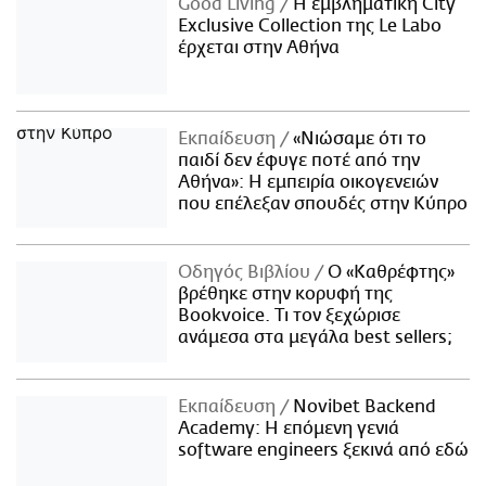
Good Living
Η εμβληματική City
Exclusive Collection της Le Labo
έρχεται στην Αθήνα
Εκπαίδευση
«Νιώσαμε ότι το
παιδί δεν έφυγε ποτέ από την
Αθήνα»: Η εμπειρία οικογενειών
που επέλεξαν σπουδές στην Κύπρο
Οδηγός Βιβλίου
Ο «Καθρέφτης»
βρέθηκε στην κορυφή της
Bookvoice. Τι τον ξεχώρισε
ανάμεσα στα μεγάλα best sellers;
Εκπαίδευση
Novibet Backend
Academy: Η επόμενη γενιά
software engineers ξεκινά από εδώ