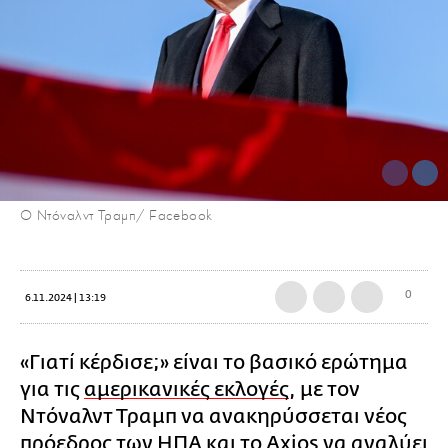
Ο Ντόναλντ Τραμπ/ Facebook
0
6.11.2024 | 13:19
«Γιατί κέρδισε;» είναι το βασικό ερώτημα
για τις
αμερικανικές εκλογές
, με τον
Ντόναλντ Τραμπ να ανακηρύσσεται νέος
πρόεδρος των ΗΠΑ και το Axios να αναλύει