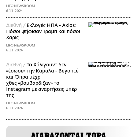
LIFO NEWSROOM
6.11.2024
Διεθνή /
Εκλογές ΗΠΑ - Axios:
Πόσοι ψήφισαν Τραμπ και πόσοι
Χάρις
LIFO NEWSROOM
6.11.2024
Διεθνή /
Το Χόλιγουντ δεν
«έσωσε» την Κάμαλα - Beyoncé
και Όπρα μέχρι
χθες «βομβάρδιζαν» το
Instagram με αναρτήσεις υπέρ
της
LIFO NEWSROOM
6.11.2024
ΔΙΑΒΑΖΟΝΤΑΙ ΤΩΡΑ