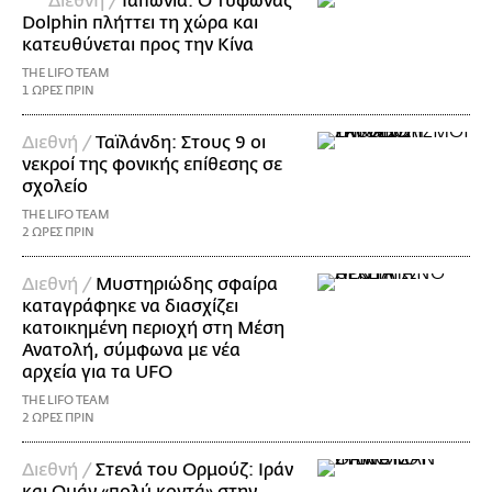
Διεθνή /
Ιαπωνία: Ο τυφώνας
Dolphin πλήττει τη χώρα και
κατευθύνεται προς την Κίνα
THE LIFO TEAM
1 ΩΡΕΣ ΠΡΙΝ
Διεθνή /
Ταϊλάνδη: Στους 9 οι
νεκροί της φονικής επίθεσης σε
σχολείο
THE LIFO TEAM
2 ΩΡΕΣ ΠΡΙΝ
Διεθνή /
Μυστηριώδης σφαίρα
καταγράφηκε να διασχίζει
κατοικημένη περιοχή στη Μέση
Ανατολή, σύμφωνα με νέα
αρχεία για τα UFO
THE LIFO TEAM
2 ΩΡΕΣ ΠΡΙΝ
Διεθνή /
Στενά του Ορμούζ: Ιράν