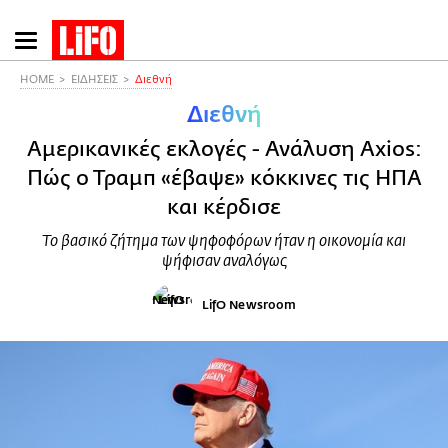
Παράκαμψη
προς
το
HOME
ΕΙΔΗΣΕΙΣ
Διεθνή
κυρίως
Διεθνή
περιεχόμενο
Αμερικανικές εκλογές - Ανάλυση Axios:
Πώς ο Τραμπ «έβαψε» κόκκινες τις ΗΠΑ
και κέρδισε
Το βασικό ζήτημα των ψηφοφόρων ήταν η οικονομία και
ψήφισαν αναλόγως
LifO Newsroom