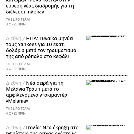
και Ομάν «πολύ κοντά» στην
εύρεση νέας διαδρομής για τη
διέλευση πλοίων
THE LIFO TEAM
3 ΩΡΕΣ ΠΡΙΝ
Διεθνή /
ΗΠΑ: Γυναίκα μηνύει
τους Yankees για 10 εκατ.
δολάρια μετά τον τραυματισμό
της από ρόπαλο στο κεφάλι
THE LIFO TEAM
3 ΩΡΕΣ ΠΡΙΝ
Διεθνή /
Νέα σειρά για τη
Μελάνια Τραμπ μετά το
αμφιλεγόμενο ντοκιμαντέρ
«Melania»
THE LIFO TEAM
4 ΩΡΕΣ ΠΡΙΝ
Διεθνή /
Ιταλία: Νέα έκρηξη στο
ηφαίστειο της Αίτνας ανέστειλε