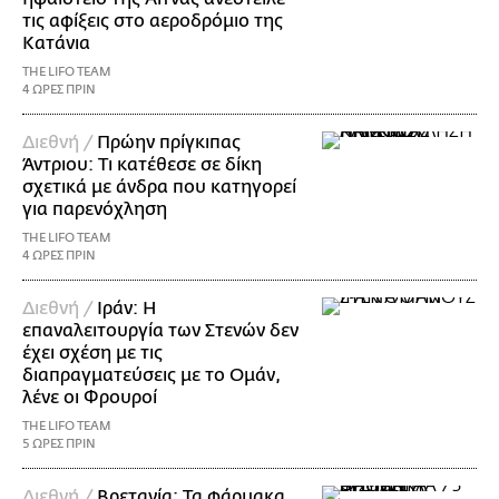
τις αφίξεις στο αεροδρόμιο της
Κατάνια
THE LIFO TEAM
4 ΩΡΕΣ ΠΡΙΝ
Διεθνή /
Πρώην πρίγκιπας
Άντριου: Τι κατέθεσε σε δίκη
σχετικά με άνδρα που κατηγορεί
για παρενόχληση
THE LIFO TEAM
4 ΩΡΕΣ ΠΡΙΝ
Διεθνή /
Ιράν: Η
επαναλειτουργία των Στενών δεν
έχει σχέση με τις
διαπραγματεύσεις με το Ομάν,
λένε οι Φρουροί
THE LIFO TEAM
5 ΩΡΕΣ ΠΡΙΝ
Διεθνή /
Βρετανία: Τα φάρμακα