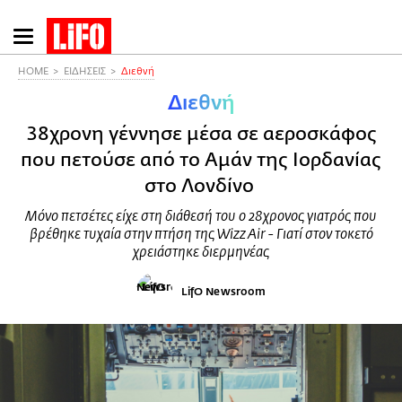
Παράκαμψη
προς
το
HOME
ΕΙΔΗΣΕΙΣ
Διεθνή
κυρίως
Διεθνή
περιεχόμενο
38χρονη γέννησε μέσα σε αεροσκάφος
που πετούσε από το Αμάν της Ιορδανίας
στο Λονδίνο
Μόνο πετσέτες είχε στη διάθεσή του ο 28χρονος γιατρός που
βρέθηκε τυχαία στην πτήση της Wizz Air - Γιατί στον τοκετό
χρειάστηκε διερμηνέας
LifO Newsroom