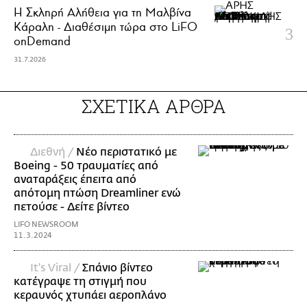
Η Σκληρή Αλήθεια για τη Μαλβίνα
Κάραλη - Διαθέσιμη τώρα στo LiFO
onDemand
31.7.2026
ΣΧΕΤΙΚΑ ΑΡΘΡΑ
Διεθνή /
Νέο περιστατικό με
Boeing - 50 τραυματίες από
αναταράξεις έπειτα από
απότομη πτώση Dreamliner ενώ
πετούσε - Δείτε βίντεο
LIFO NEWSROOM
11.3.2024
It's Viral /
Σπάνιο βίντεο
κατέγραψε τη στιγμή που
κεραυνός χτυπάει αεροπλάνο