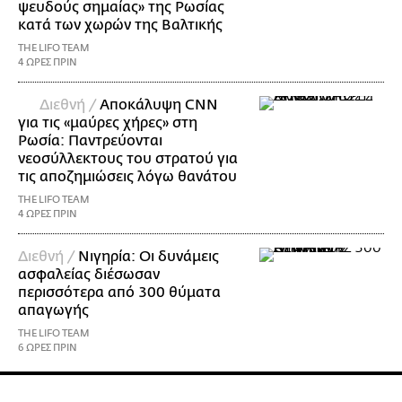
ψευδούς σημαίας» της Ρωσίας
κατά των χωρών της Βαλτικής
THE LIFO TEAM
4 ΩΡΕΣ ΠΡΙΝ
Διεθνή /
Αποκάλυψη CNN
για τις «μαύρες χήρες» στη
Ρωσία: Παντρεύονται
νεοσύλλεκτους του στρατού για
τις αποζημιώσεις λόγω θανάτου
THE LIFO TEAM
4 ΩΡΕΣ ΠΡΙΝ
Διεθνή /
Νιγηρία: Οι δυνάμεις
ασφαλείας διέσωσαν
περισσότερα από 300 θύματα
απαγωγής
THE LIFO TEAM
6 ΩΡΕΣ ΠΡΙΝ