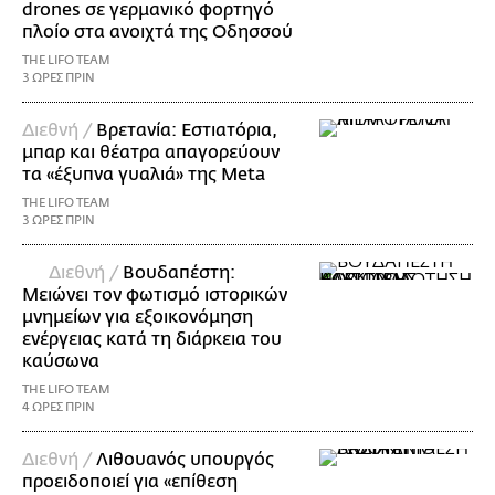
drones σε γερμανικό φορτηγό
πλοίο στα ανοιχτά της Οδησσού
THE LIFO TEAM
3 ΩΡΕΣ ΠΡΙΝ
Διεθνή /
Βρετανία: Εστιατόρια,
μπαρ και θέατρα απαγορεύουν
τα «έξυπνα γυαλιά» της Meta
THE LIFO TEAM
3 ΩΡΕΣ ΠΡΙΝ
Διεθνή /
Βουδαπέστη:
Μειώνει τον φωτισμό ιστορικών
μνημείων για εξοικονόμηση
ενέργειας κατά τη διάρκεια του
καύσωνα
THE LIFO TEAM
4 ΩΡΕΣ ΠΡΙΝ
Διεθνή /
Λιθουανός υπουργός
προειδοποιεί για «επίθεση