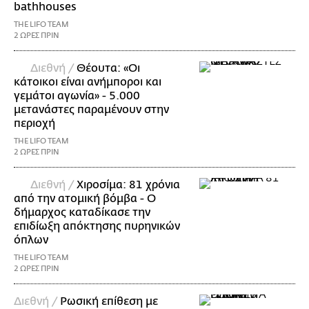
bathhouses
THE LIFO TEAM
2 ΩΡΕΣ ΠΡΙΝ
Διεθνή /
Θέουτα: «Οι
κάτοικοι είναι ανήμποροι και
γεμάτοι αγωνία» - 5.000
μετανάστες παραμένουν στην
περιοχή
THE LIFO TEAM
2 ΩΡΕΣ ΠΡΙΝ
Διεθνή /
Χιροσίμα: 81 χρόνια
από την ατομική βόμβα - Ο
δήμαρχος καταδίκασε την
επιδίωξη απόκτησης πυρηνικών
όπλων
THE LIFO TEAM
2 ΩΡΕΣ ΠΡΙΝ
Διεθνή /
Ρωσική επίθεση με