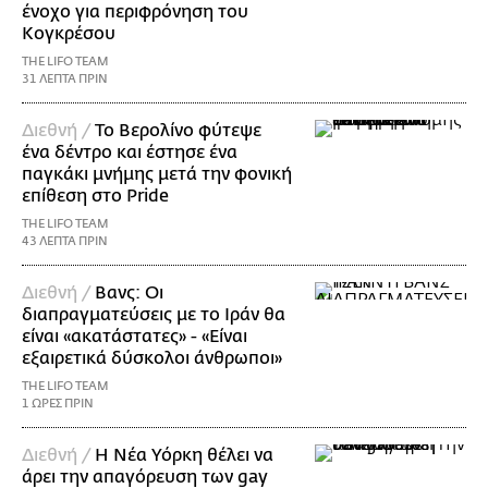
ένοχο για περιφρόνηση του
Κογκρέσου
THE LIFO TEAM
31 ΛΕΠΤΑ ΠΡΙΝ
Διεθνή /
Το Βερολίνο φύτεψε
ένα δέντρο και έστησε ένα
παγκάκι μνήμης μετά την φονική
επίθεση στο Pride
THE LIFO TEAM
43 ΛΕΠΤΑ ΠΡΙΝ
Διεθνή /
Βανς: Οι
διαπραγματεύσεις με το Ιράν θα
είναι «ακατάστατες» - «Είναι
εξαιρετικά δύσκολοι άνθρωποι»
THE LIFO TEAM
1 ΩΡΕΣ ΠΡΙΝ
Διεθνή /
Η Νέα Υόρκη θέλει να
άρει την απαγόρευση των gay