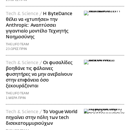
Τech & Science /
Η ByteDance
θέλει να «χτυπήσει» την
Anthropic: Αναπτύσσει
γιγαντιαίο μοντέλο Τεχνητής
Νοημοσύνης
THE LIFO TEAM
23 ΩΡΕΣ ΠΡΙΝ
Τech & Science /
Οι φυσαλίδες
βοηθάνε τις φάλαινες
φυσητήρες να μην ανεβαίνουν
στην επιφάνεια όσο
ξεκουράζονται
THE LIFO TEAM
1 ΜΕΡΑ ΠΡΙΝ
Τech & Science /
Το Vogue World
πηγαίνει στην πόλη των tech
δισεκατομμυριούχων