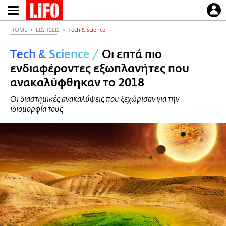
Παράκαμψη
προς
το
HOME
ΕΙΔΗΣΕΙΣ
Τech & Science
κυρίως
Τech & Science
/
Οι επτά πιο
περιεχόμενο
ενδιαφέροντες εξωπλανήτες που
ανακαλύφθηκαν το 2018
Οι διαστημικές ανακαλύψεις που ξεχώρισαν για την
ιδιομορφία τους