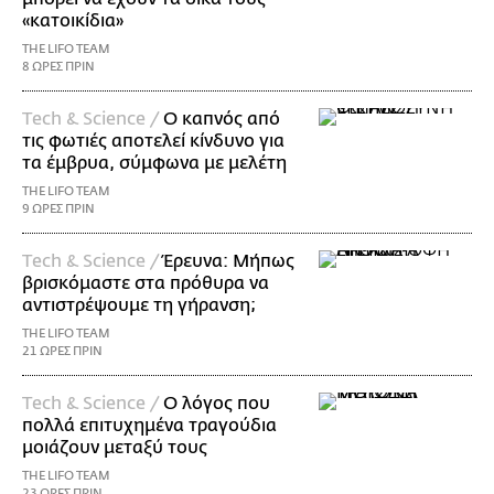
«κατοικίδια»
THE LIFO TEAM
8 ΩΡΕΣ ΠΡΙΝ
Τech & Science /
Ο καπνός από
τις φωτιές αποτελεί κίνδυνο για
τα έμβρυα, σύμφωνα με μελέτη
THE LIFO TEAM
9 ΩΡΕΣ ΠΡΙΝ
Τech & Science /
Έρευνα: Μήπως
βρισκόμαστε στα πρόθυρα να
αντιστρέψουμε τη γήρανση;
THE LIFO TEAM
21 ΩΡΕΣ ΠΡΙΝ
Τech & Science /
Ο λόγος που
πολλά επιτυχημένα τραγούδια
μοιάζουν μεταξύ τους
THE LIFO TEAM
23 ΩΡΕΣ ΠΡΙΝ