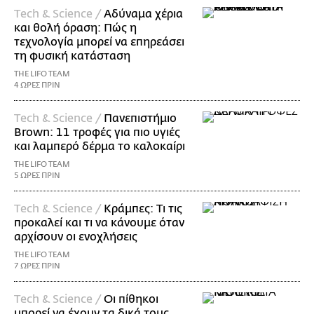
Τech & Science /
Αδύναμα χέρια
και θολή όραση: Πώς η
τεχνολογία μπορεί να επηρεάσει
τη φυσική κατάσταση
THE LIFO TEAM
4 ΩΡΕΣ ΠΡΙΝ
Τech & Science /
Πανεπιστήμιο
Brown: 11 τροφές για πιο υγιές
και λαμπερό δέρμα το καλοκαίρι
THE LIFO TEAM
5 ΩΡΕΣ ΠΡΙΝ
Τech & Science /
Κράμπες: Τι τις
προκαλεί και τι να κάνουμε όταν
αρχίσουν οι ενοχλήσεις
THE LIFO TEAM
7 ΩΡΕΣ ΠΡΙΝ
Τech & Science /
Οι πίθηκοι
μπορεί να έχουν τα δικά τους