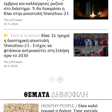
έμβρυα και καλλιέργειες ρυζιού
στο διάστημα: Τι θα δοκιμάσει η
Κίνα στην αποστολή Shenzhou-23
The LiFO team
25.5.2026
Τech & Science
Κίνα: Σε τροχιά
η διαστημική αποστολή
Shenzhou-23 - Στόχος να
φτάσουν αστροναύτες στη Σελήνη
πριν το 2030
The LiFO team
24.5.2026
<
>
ΔΗΜΟΦΙΛΗ
ΘΕΜΑΤΑ
HEALTHY PEOPLE
Είναι καλό
πρωινό η βρόμη; Ένας γιατρός