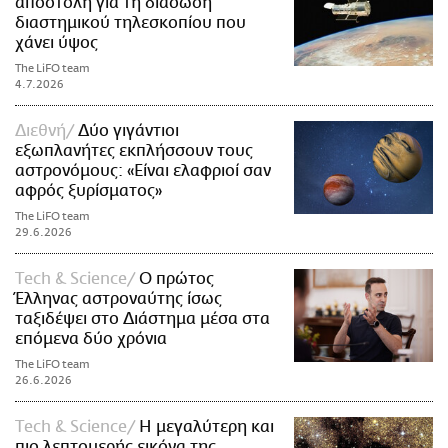
αποστολή για τη διάσωση
διαστημικού τηλεσκοπίου που
χάνει ύψος
The LiFO team
4.7.2026
Διεθνή
Δύο γιγάντιοι
εξωπλανήτες εκπλήσσουν τους
αστρονόμους: «Είναι ελαφριοί σαν
αφρός ξυρίσματος»
The LiFO team
29.6.2026
Τech & Science
Ο πρώτος
Έλληνας αστροναύτης ίσως
ταξιδέψει στο Διάστημα μέσα στα
επόμενα δύο χρόνια
The LiFO team
26.6.2026
Τech & Science
Η μεγαλύτερη και
πιο λεπτομερής εικόνα της