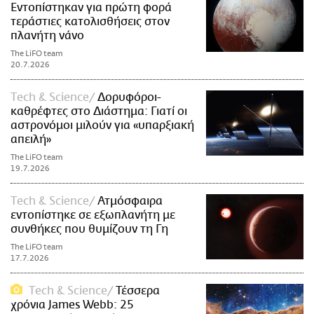
Εντοπίστηκαν για πρώτη φορά
τεράστιες κατολισθήσεις στον
πλανήτη νάνο
The LiFO team
20.7.2026
Τech & Science
Δορυφόροι-
καθρέφτες στο Διάστημα: Γιατί οι
αστρονόμοι μιλούν για «υπαρξιακή
απειλή»
The LiFO team
19.7.2026
Τech & Science
Ατμόσφαιρα
εντοπίστηκε σε εξωπλανήτη με
συνθήκες που θυμίζουν τη Γη
The LiFO team
17.7.2026
Τech & Science
Τέσσερα
χρόνια James Webb: 25