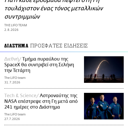
Γιατί κάθε εβδομάδα πέφτει στη Γη
ΑΜΠΑ
τουλάχιστον ένας τόνος μεταλλικών
PRINT
συντριμμιών
THE LIFO TEAM
2.8.2026
ΠΡΟΣΦΑΤΕΣ ΕΙΔΗΣΕΙΣ
ΔΙΑΣΤΗΜΑ
Διεθνή
Τμήμα πυραύλου της
SpaceX θα συντριβεί στη Σελήνη
την Τετάρτη
The LiFO team
31.7.2026
Τech & Science
Αστροναύτης της
NASA επέστρεψε στη Γη μετά από
241 ημέρες στο Διάστημα
The LiFO team
27.7.2026