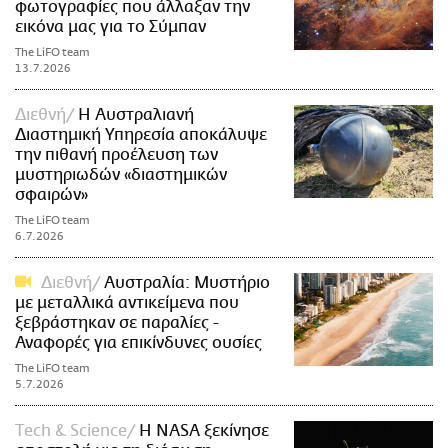
φωτογραφίες που άλλαξαν την
εικόνα μας για το Σύμπαν
The LiFO team
13.7.2026
Διεθνή
Η Αυστραλιανή
Διαστημική Υπηρεσία αποκάλυψε
την πιθανή προέλευση των
μυστηριωδών «διαστημικών
σφαιρών»
The LiFO team
6.7.2026
Διεθνή
Αυστραλία: Μυστήριο
με μεταλλικά αντικείμενα που
ξεβράστηκαν σε παραλίες -
Αναφορές για επικίνδυνες ουσίες
The LiFO team
5.7.2026
Τech & Science
Η NASA ξεκίνησε