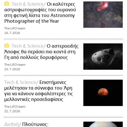
Τech & Science
Οι καλύτερες
αστροφωτογραφίες του ουρανού
στη φετινή λίστα του Astronomy
Photographer of the Year
The LiFO team
26.7.2026
Τech & Science
Ο αστεροειδής
Άποφις θα περάσει πιο κοντά στη
Γη από πολλούς δορυφόρους
The LiFO team
25.7.2026
Τech & Science
Επιστήμονες
μελέτησαν τα σύννεφα του Άρη
για να κάνουν ασφαλέστερες τις
μελλοντικές προσεδαφίσεις
The LiFO team
21.7.2026
Διεθνή
Πλούτωνας: