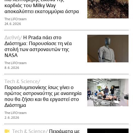
καρδιάς του Milky Way
αποκαλύπτει εκατομμύρια άστρα
The LiFO team
24.6.2026
Διεθνή
Η Prada πάει στο
Διάστημα: Παρουσίασε τη νέα
στολή των αστροναυτών της
NASA
The LiFO team
8.6.2026
Τech & Science
Παραολυμπιονίκης ίσως γίνει ο
πρώτος αστροναύτης με αναπηρία
που θα ζήσει και θα εργαστεί στο
Διάστημα
The LiFO team
2.6.2026
Τech & Science
Πειράματα με