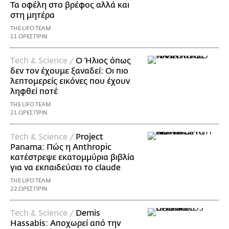
Τα οφέλη στο βρέφος αλλά και
στη μητέρα
THE LIFO TEAM
11 ΩΡΕΣ ΠΡΙΝ
Τech & Science /
Ο Ήλιος όπως
δεν τον έχουμε ξαναδεί: Οι πιο
λεπτομερείς εικόνες που έχουν
ληφθεί ποτέ
THE LIFO TEAM
21 ΩΡΕΣ ΠΡΙΝ
Τech & Science /
Project
Panama: Πώς η Anthropic
κατέστρεψε εκατομμύρια βιβλία
για να εκπαιδεύσει το claude
THE LIFO TEAM
22 ΩΡΕΣ ΠΡΙΝ
Τech & Science /
Demis
Hassabis: Αποχωρεί από την