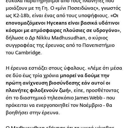
εύκολα παρατηρήσιμοι από τους πλανήτες που
μοιάζουν με τη Γη. Ο «μίνι Ποσειδώνας», γνωστός
ως K2-18b, είναι ένας από τους υποψήφιους. «
Οι
επονομαζόμενοι Hyceans είναι βασικά υδάτινοι
κόσμοι με ατμόσφαιρες πλούσιες σε υδρογόνο
»,
δήλωσε ο Δρ Nikku Madhusudhan, ο κύριος
συγγραφέας της έρευνας από το Πανεπιστήμιο
του Cambridge.
Η έρευνα εστιάζει στους ύφαλους. «Λέμε ότι μέσα
σε δύο έως τρία χρόνια
μπορεί να δούμε την
πρώτη ανίχνευση βιοσύνδεσης εάν αυτοί οι
πλανήτες φιλοξενούν ζωή
», είπε, προσθέτοντας
ότι το διαστημικό τηλεσκόπιο James Webb - που
πρόκειται να ενεργοποιηθεί τον Νοέμβριο - θα
βοηθήσει στην έρευνα.