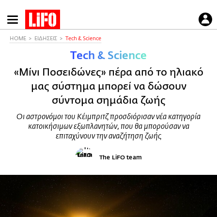
Παράκαμψη
προς
το
HOME
ΕΙΔΗΣΕΙΣ
Τech & Science
κυρίως
Τech & Science
περιεχόμενο
«Μίνι Ποσειδώνες» πέρα από το ηλιακό
μας σύστημα μπορεί να δώσουν
σύντομα σημάδια ζωής
Οι αστρονόμοι του Κέιμπριτζ προσδιόρισαν νέα κατηγορία
κατοικήσιμων εξωπλανητών, που θα μπορούσαν να
επιταχύνουν την αναζήτηση ζωής
The LiFO team