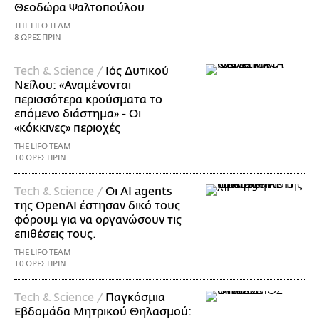
Θεοδώρα Ψαλτοπούλου
THE LIFO TEAM
8 ΩΡΕΣ ΠΡΙΝ
Τech & Science /
Ιός Δυτικού
Νείλου: «Αναμένονται
περισσότερα κρούσματα το
επόμενο διάστημα» - Οι
«κόκκινες» περιοχές
THE LIFO TEAM
10 ΩΡΕΣ ΠΡΙΝ
Τech & Science /
Οι AI agents
της OpenAI έστησαν δικό τους
φόρουμ για να οργανώσουν τις
επιθέσεις τους.
THE LIFO TEAM
10 ΩΡΕΣ ΠΡΙΝ
Τech & Science /
Παγκόσμια
Εβδομάδα Μητρικού Θηλασμού: