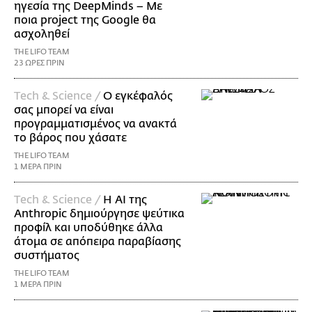
ηγεσία της DeepMinds – Με
ποια project της Google θα
ασχοληθεί
THE LIFO TEAM
23 ΩΡΕΣ ΠΡΙΝ
Τech & Science /
Ο εγκέφαλός
σας μπορεί να είναι
προγραμματισμένος να ανακτά
το βάρος που χάσατε
THE LIFO TEAM
1 ΜΕΡΑ ΠΡΙΝ
Τech & Science /
Η AI της
Anthropic δημιούργησε ψεύτικα
προφίλ και υποδύθηκε άλλα
άτομα σε απόπειρα παραβίασης
συστήματος
THE LIFO TEAM
1 ΜΕΡΑ ΠΡΙΝ