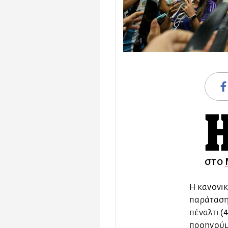
στο
Η κανονικ
παράταση 
πέναλτι (
προηγούμ