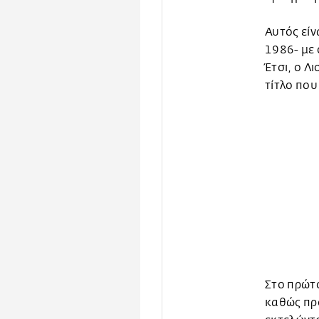
Αυτός είν
1986- με 
Έτσι, ο Λ
τίτλο που
Στο πρώτο
καθώς προ