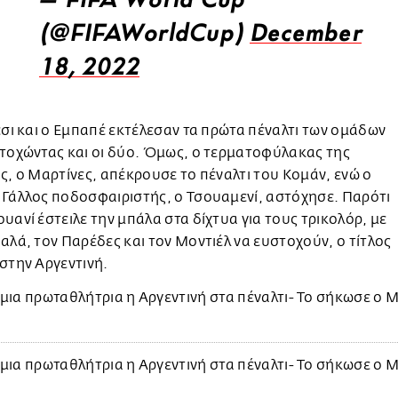
— FIFA World Cup
(@FIFAWorldCup)
December
18, 2022
έσι και ο Εμπαπέ εκτέλεσαν τα πρώτα πέναλτι των ομάδων
τοχώντας και οι δύο. Όμως, ο τερματοφύλακας της
ς, ο Μαρτίνες, απέκρουσε το πέναλτι του Κομάν, ενώ ο
 Γάλλος ποδοσφαιριστής, ο Τσουαμενί, αστόχησε. Παρότι
υανί έστειλε την μπάλα στα δίχτυα για τους τρικολόρ, με
αλά, τον Παρέδες και τον Μοντιέλ να ευστοχούν, ο τίτλος
στην Αργεντινή.