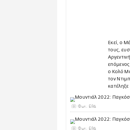
Εκεί, ο Μ
τους, ευσ
Αργεντινή
επόμενος
ο Κολό Μο
τον Ντιμπ
κατέληξε 
Φωτ.: EPA
Φωτ.: EPA