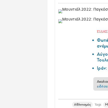
ΕΙΔΗΣ
Φωτι
ανέμω
Αύγο
Τουλ
Ιράν:
Ακολο
ειδήσε
Αθλητισμός
Μ
Tags