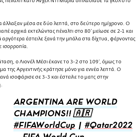
ς πέναλτι και ο Άνχελ Ντι Μαρία διπλασίασε τα γκολ στο
 άλλαξαν μέσα σε δύο λεπτά, στο δεύτερο ημίχρονο. Ο
παπέ αρχικά εκτελώντας πέναλτι στο 80’ μείωσε σε 2-1 και
 αργότερα έστειλε ξανά την μπάλα στα δίχτυα, φέρνοντας
ε ισορροπία.
ταση, ο Λιονέλ Μέσι έκανε το 3-2 στο 109’, όμως το
α της Αργεντινής κράτησε μόνο για εννέα λεπτά. Ο
ανά ισοφάρισε σε 3-3 και έστειλε το ματς στην
η.
ARGENTINA ARE WORLD
CHAMPIONS!! 🇦🇷
#FIFAWorldCup
|
#Qatar2022