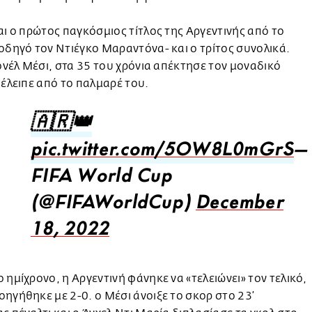
αι ο πρώτος παγκόσμιος τίτλος της Αργεντινής από το
οδηγό τον Ντιέγκο Μαραντόνα- και ο τρίτος συνολικά.
ιονέλ Μέσι, στα 35 του χρόνια απέκτησε τον μοναδικό
 έλειπε από το παλμαρέ του.
🇦🇷👑
pic.twitter.com/5OW8L0mGrS
—
FIFA World Cup
(@FIFAWorldCup)
December
18, 2022
 ημίχρονο, η Αργεντινή φάνηκε να «τελειώνει» τον τελικό,
ηγήθηκε με 2-0. ο Μέσι άνοιξε το σκορ στο 23’