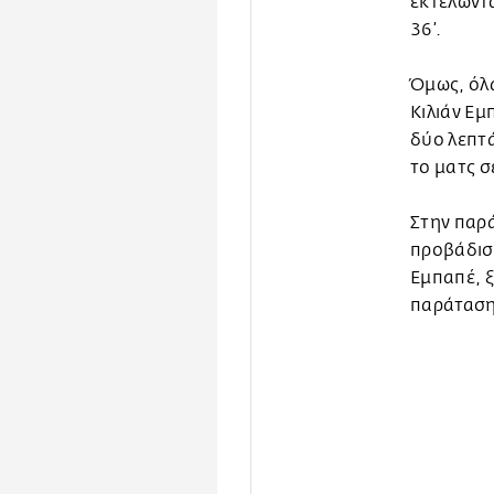
εκτελώντα
36’.
Όμως, όλα
Κιλιάν Εμ
δύο λεπτά
το ματς σ
Στην παρά
προβάδισμ
Εμπαπέ, ξ
παράτασ