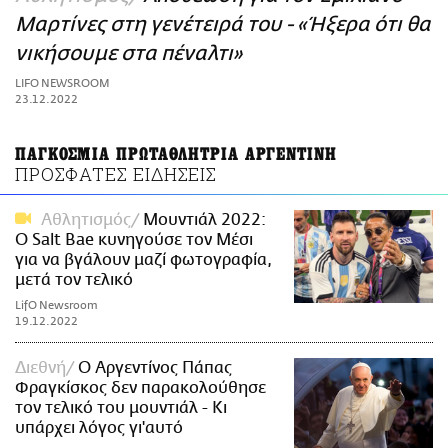
ΑΜΠΑ
Μαρτίνες στη γενέτειρά του - «Ήξερα ότι θα
PRINT
νικήσουμε στα πέναλτι»
LIFO NEWSROOM
23.12.2022
ΠΑΓΚΟΣΜΙΑ ΠΡΩΤΑΘΛΗΤΡΙΑ ΑΡΓΕΝΤΙΝΗ
ΠΡΟΣΦΑΤΕΣ ΕΙΔΗΣΕΙΣ
Αθλητισμός
Μουντιάλ 2022:
Ο Salt Bae κυνηγούσε τον Μέσι
για να βγάλουν μαζί φωτογραφία,
μετά τον τελικό
LifO Newsroom
19.12.2022
Διεθνή
O Αργεντίνος Πάπας
Φραγκίσκος δεν παρακολούθησε
τον τελικό του μουντιάλ - Κι
υπάρχει λόγος γι'αυτό