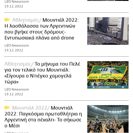
LifO Newsroom
19.12.2022
Αθλητισμός
Μουντιάλ 2022:
Η λαοθάλασσα των Αργεντινών
που βγήκε στους δρόμους-
Εντυπωσιακά πλάνα από drone
LifO Newsroom
19.12.2022
Αθλητισμός
Το μήνυμα του Πελέ
για τον τελικό του Μουντιάλ:
«Σίγουρα ο Ντιέγκο χαμογελά
τώρα»
LifO Newsroom
19.12.2022
Moυντιάλ 2022
Μουντιάλ
2022: Παγκόσμια πρωταθλήτρια η
Αργεντινή στα πέναλτι- Το σήκωσε
o Μέσι