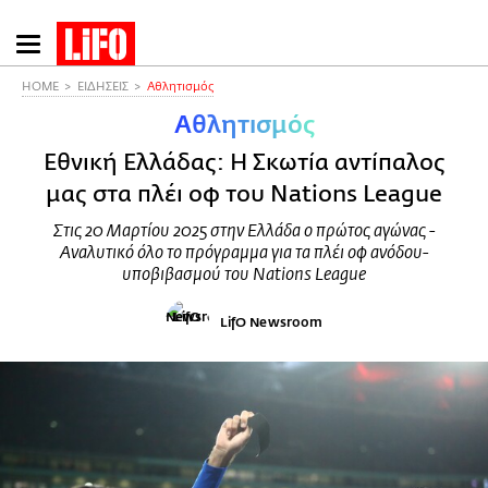
Παράκαμψη
προς
το
HOME
ΕΙΔΗΣΕΙΣ
Αθλητισμός
κυρίως
Αθλητισμός
περιεχόμενο
Εθνική Ελλάδας: Η Σκωτία αντίπαλος
μας στα πλέι οφ του Nations League
Στις 20 Μαρτίου 2025 στην Ελλάδα ο πρώτος αγώνας -
Αναλυτικό όλο το πρόγραμμα για τα πλέι οφ ανόδου-
υποβιβασμού του Nations League
LifO Newsroom