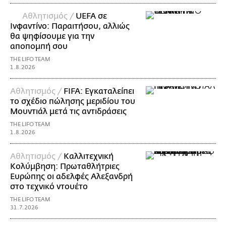
Αθλητισμός /
UEFA σε
Ινφαντίνο: Παραιτήσου, αλλιώς
θα ψηφίσουμε για την
αποπομπή σου
THE LIFO TEAM
1.8.2026
Αθλητισμός /
FIFA: Εγκαταλείπει
το σχέδιο πώλησης μεριδίου του
Μουντιάλ μετά τις αντιδράσεις
THE LIFO TEAM
1.8.2026
Αθλητισμός /
Καλλιτεχνική
Κολύμβηση: Πρωταθλήτριες
Ευρώπης οι αδελφές Αλεξανδρή
στο τεχνικό ντουέτο
THE LIFO TEAM
31.7.2026