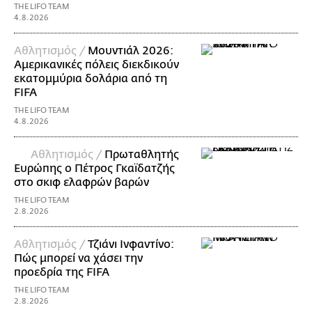
THE LIFO TEAM
4.8.2026
Αθλητισμός /
Μουντιάλ 2026:
Αμερικανικές πόλεις διεκδικούν
εκατομμύρια δολάρια από τη
FIFA
THE LIFO TEAM
4.8.2026
Αθλητισμός /
Πρωταθλητής
Ευρώπης ο Πέτρος Γκαϊδατζής
στο σκιφ ελαφρών βαρών
THE LIFO TEAM
2.8.2026
Αθλητισμός /
Τζιάνι Ινφαντίνο:
Πώς μπορεί να χάσει την
προεδρία της FIFA
THE LIFO TEAM
2.8.2026