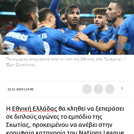
Πανηγυρικό στιγμιότυπο από τη νίκη της Εθνικής στο Γουέμπλεϊ /
Φωτ: Eurokinissi
0
22.11.2024 | 14:00
Η
Εθνική Ελλάδας
θα κληθεί να ξεπεράσει
σε διπλούς αγώνες το εμπόδιο της
Σκωτίας, προκειμένου να ανέβει στην
κορυφαία κατηγορία του Nations League.