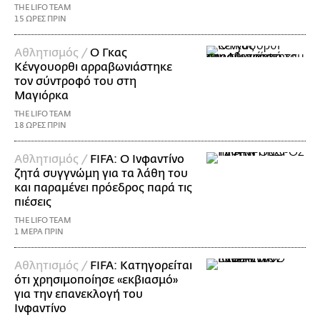
THE LIFO TEAM
15 ΩΡΕΣ ΠΡΙΝ
Αθλητισμός /
Ο Γκας
Κένγουορθι αρραβωνιάστηκε
τον σύντροφό του στη
Μαγιόρκα
THE LIFO TEAM
18 ΩΡΕΣ ΠΡΙΝ
Αθλητισμός /
FIFA: Ο Ινφαντίνο
ζητά συγγνώμη για τα λάθη του
και παραμένει πρόεδρος παρά τις
πιέσεις
THE LIFO TEAM
1 ΜΕΡΑ ΠΡΙΝ
Αθλητισμός /
FIFA: Κατηγορείται
ότι χρησιμοποίησε «εκβιασμό»
για την επανεκλογή του
Ινφαντίνο