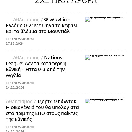
Αθλητισμός /
Φινλανδία -
Ελλάδα 0-2: Με ψηλά το κεφάλι
και το βλέμμα στο Μουντιάλ
LIFO NEWSROOM
17.11.2024
Αθλητισμός /
Nations
League: Δεν τα κατάφερε η
Εθνική - Ήττα 0-3 από την
Αγγλία
LIFO NEWSROOM
14.11.2024
Αθλητισμός /
Τζορτζ Μπάλντοκ:
Η οικογένειά του θα υπολογιστεί
στο πριμ της ΕΠΟ στους παίκτες
της Εθνικής
LIFO NEWSROOM
14.11.2024