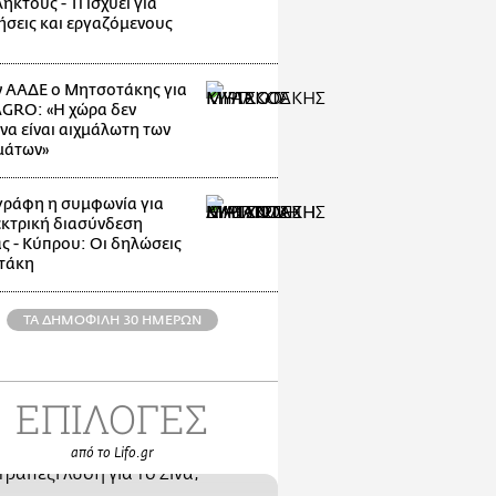
κτους - Τι ισχύει για
ρήσεις και εργαζόμενους
 ΑΑΔΕ ο Μητσοτάκης για
GRO: «Η χώρα δεν
να είναι αιχμάλωτη των
μάτων»
ράφη η συμφωνία για
εκτρική διασύνδεση
ς - Κύπρου: Οι δηλώσεις
τάκη
ΤΑ ΔΗΜΟΦΙΛΗ 30 ΗΜΕΡΩΝ
ΕΠΙΛΟΓΕΣ
από το Lifo.gr