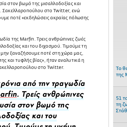
σία στον βωμό της μισαλλοδοξίας και
κ. Σακελλαροπούλου στο Twitter, ενώ
ουμε ποτέ «εκδηλώσεις ακραίας πόλωσης
ωδία της Μarfin. Τρεις ανθρώπινες ζωές
λλοδοξίας και του διχασμού. Τιμούμε τη
α μην ξαναζήσουμε ποτέ στη χώρα μας,
ης και τυφλής βίας», ήταν αναλυτικά η
ακελλαροπούλου στο Twitter.
Το θ
της 
ρόνια από την τραγωδία
arfin
. Τρείς ανθρώπινες
51 τ
τη ζ
υσία στον βωμό της
Στάθ
οδοξίας και του