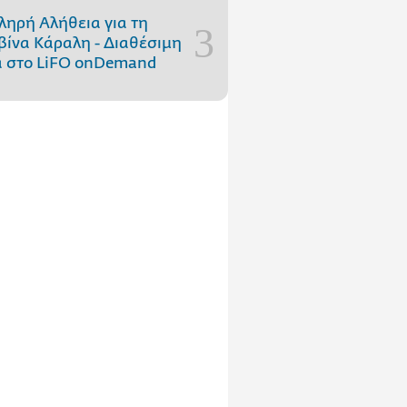
ληρή Αλήθεια για τη
ίνα Κάραλη - Διαθέσιμη
 στo LiFO onDemand