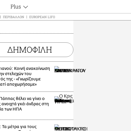
Plus
ς
Θέματα
ΠΕΡΙΒΆΛΛΟΝ
EUROPEAN LIFO
Συνεντεύξεις
ς
Videos
τα
Αφιερώματα
t
ΔΗΜΟΦΙΛΗ
Ζώδια
Εξομολογήσεις
Blogs
μη
ιανού: Κοινή ανακοίνωση
Οι Αθηναίοι
ς
ην στελεχών του
Απώλειες
ός της - «Γνωρίζουμε
ιατί αποχωρήσαμε»
Lgbtqi+
Επιλογές
Πάππας θέλει να γίνει ο
 ανοιχτά γκέι άνδρας στη
ία των ΗΠΑ
 Τα μέτρα για τους