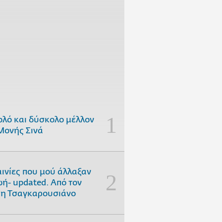
ολό και δύσκολο μέλλον
Μονής Σινά
αινίες που μού άλλαξαν
ωή- updated. Aπό τον
η Τσαγκαρουσιάνο