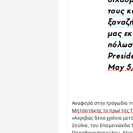
διχασμ
τους κ
ξαναζή
μας εκ
πόλωση
Presid
May 5
Αναφορά στην τραγωδία τ
Μητσοτάκης το πρωί της Τρ
«Ακριβώς δέκα χρόνια μετ
Ζούλια, του Επαμεινώνδα 
Παπαθανασοπούλου. Είναι 