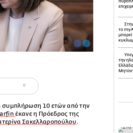
πυρόπλη
επιχει
Στην
το myA
μπορεί 
κυκλω
Υπεγ
την ηλ
Ελλάδα
Μητσο
0
η συμπλήρωση 10 ετών από την
arfin
έκανε η Πρόεδρος της
ατερίνα Σακελλαροπούλου
.