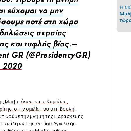
ού. Τιμούμε τη μνήμη
Η Σκ
αι εύχομαι να μην
Μαλβ
τώρα
σουμε ποτέ στη χώρα
δηλώσεις ακραίας
ς και τυφλής βίας.
—
ent GR (@PresidencyGR)
, 2020
ης Marfin
έκανε και ο Κυριάκος
ίτης, στην ομιλία του στη Βουλή
.
ά τιμούμε την μνήμη της Παρασκευής
Τσακάλη και της εγκύου Αγγελικής
τα θύματα της Marfin, αθώοι