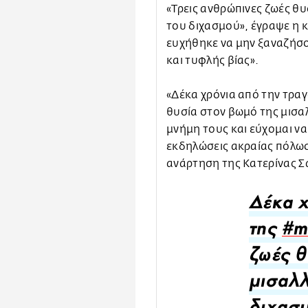
«Τρεις ανθρώπινες ζωές θυ
του διχασμού», έγραψε η 
ευχήθηκε να μην ξαναζήσ
και τυφλής βίας».
«Δέκα χρόνια από την τραγ
θυσία στον βωμό της μισα
μνήμη τους και εύχομαι ν
εκδηλώσεις ακραίας πόλωσ
ανάρτηση της Κατερίνας Σ
Δέκα χ
της
#m
ζωές θ
μισαλλ