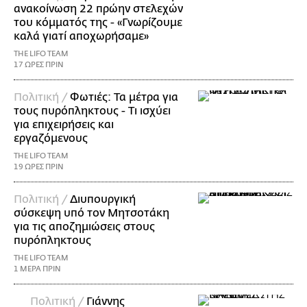
ανακοίνωση 22 πρώην στελεχών
του κόμματός της - «Γνωρίζουμε
καλά γιατί αποχωρήσαμε»
THE LIFO TEAM
17 ΩΡΕΣ ΠΡΙΝ
Πολιτική /
Φωτιές: Τα μέτρα για
τους πυρόπληκτους - Τι ισχύει
για επιχειρήσεις και
εργαζόμενους
THE LIFO TEAM
19 ΩΡΕΣ ΠΡΙΝ
Πολιτική /
Διυπουργική
σύσκεψη υπό τον Μητσοτάκη
για τις αποζημιώσεις στους
πυρόπληκτους
THE LIFO TEAM
1 ΜΕΡΑ ΠΡΙΝ
Πολιτική /
Γιάννης