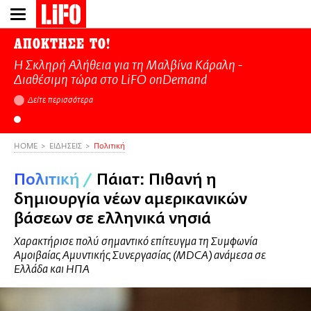
Παράκαμψη
προς
το
ΑΠΟΚΤΗΣΕ ΤΟ!
κυρίως
Η Σκληρή Αλήθεια για τη Μαλβίνα Κάραλη -
περιεχόμενο
Διαθέσιμη τώρα στo LiFO onDemand
Δείτε περισσότερα
HOME
ΕΙΔΗΣΕΙΣ
Πολιτική
Πολιτική
/
Πάιατ: Πιθανή η
δημιουργία νέων αμερικανικών
βάσεων σε ελληνικά νησιά
Χαρακτήρισε πολύ σημαντικό επίτευγμα τη Συμφωνία
Αμοιβαίας Αμυντικής Συνεργασίας (MDCA) ανάμεσα σε
Ελλάδα και ΗΠΑ