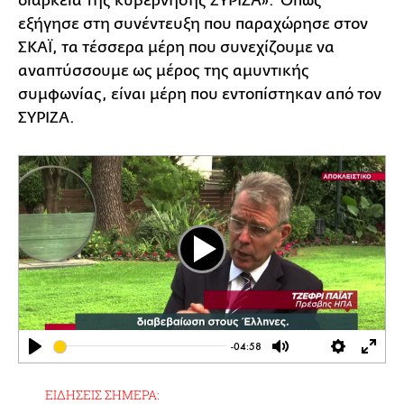
διάρκεια της κυβέρνησης ΣΥΡΙΖΑ». Όπως
εξήγησε στη συνέντευξη που παραχώρησε στον
ΣΚΑΪ, τα τέσσερα μέρη που συνεχίζουμε να
αναπτύσσουμε ως μέρος της αμυντικής
συμφωνίας, είναι μέρη που εντοπίστηκαν από τον
ΣΥΡΙΖΑ.
Play
-04:58
Play
Mute
Settings
Ente
full
ΕΙΔΗΣΕΙΣ ΣΗΜΕΡΑ: