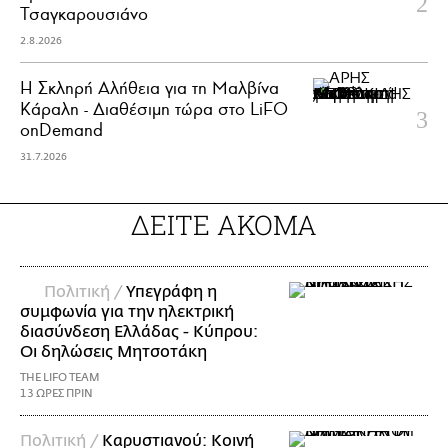
Τσαγκαρουσιάνο
2.8.2026
Η Σκληρή Αλήθεια για τη Μαλβίνα
Κάραλη - Διαθέσιμη τώρα στo LiFO
onDemand
31.7.2026
ΔΕΙΤΕ ΑΚΟΜΑ
Πολιτική /
Υπεγράφη η
συμφωνία για την ηλεκτρική
διασύνδεση Ελλάδας - Κύπρου:
Οι δηλώσεις Μητσοτάκη
THE LIFO TEAM
13 ΩΡΕΣ ΠΡΙΝ
Πολιτική /
Καρυστιανού: Κοινή