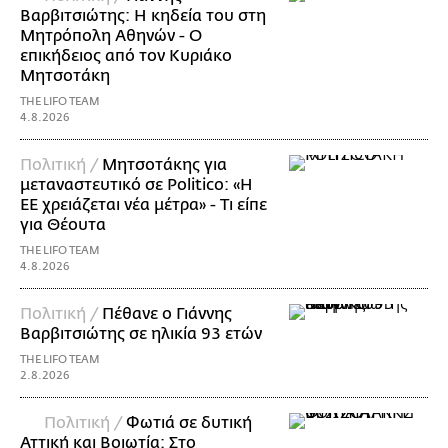
Βαρβιτσιώτης: Η κηδεία του στη
Μητρόπολη Αθηνών - Ο
επικήδειος από τον Κυριάκο
Μητσοτάκη
THE LIFO TEAM
4.8.2026
Πολιτική /
Μητσοτάκης για
μεταναστευτικό σε Politico: «Η
ΕΕ χρειάζεται νέα μέτρα» - Τι είπε
για Θέουτα
THE LIFO TEAM
4.8.2026
Πολιτική /
Πέθανε ο Γιάννης
Βαρβιτσιώτης σε ηλικία 93 ετών
THE LIFO TEAM
2.8.2026
Πολιτική /
Φωτιά σε δυτική
Αττική και Βοιωτία: Στο