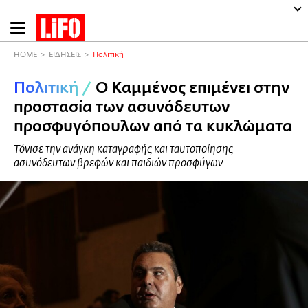
Παράκαμψη
προς
το
HOME
ΕΙΔΗΣΕΙΣ
Πολιτική
κυρίως
Πολιτική
/
Ο Καμμένος επιμένει στην
περιεχόμενο
προστασία των ασυνόδευτων
προσφυγόπουλων από τα κυκλώματα
Τόνισε την ανάγκη καταγραφής και ταυτοποίησης
ασυνόδευτων βρεφών και παιδιών προσφύγων