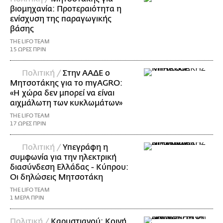
βιομηχανία: Προτεραιότητα η
ενίσχυση της παραγωγικής
βάσης
THE LIFO TEAM
15 ΩΡΕΣ ΠΡΙΝ
Πολιτική /
Στην ΑΑΔΕ ο
Μητσοτάκης για το myAGRO:
«Η χώρα δεν μπορεί να είναι
αιχμάλωτη των κυκλωμάτων»
THE LIFO TEAM
17 ΩΡΕΣ ΠΡΙΝ
Πολιτική /
Υπεγράφη η
συμφωνία για την ηλεκτρική
διασύνδεση Ελλάδας - Κύπρου:
Οι δηλώσεις Μητσοτάκη
THE LIFO TEAM
1 ΜΕΡΑ ΠΡΙΝ
Πολιτική /
Καρυστιανού: Κοινή