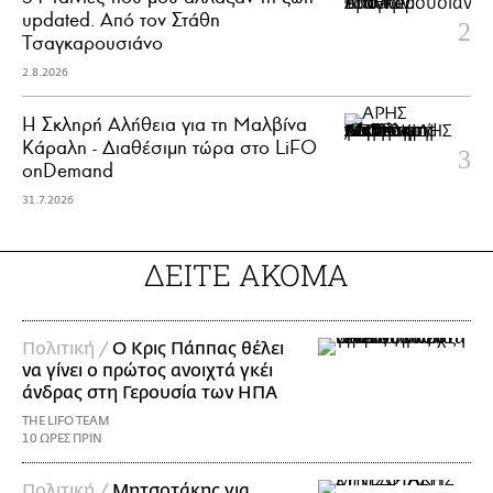
updated. Aπό τον Στάθη
Τσαγκαρουσιάνο
2.8.2026
Η Σκληρή Αλήθεια για τη Μαλβίνα
Κάραλη - Διαθέσιμη τώρα στo LiFO
onDemand
31.7.2026
ΔΕΙΤΕ ΑΚΟΜΑ
Πολιτική /
Ο Κρις Πάππας θέλει
να γίνει ο πρώτος ανοιχτά γκέι
άνδρας στη Γερουσία των ΗΠΑ
THE LIFO TEAM
10 ΩΡΕΣ ΠΡΙΝ
Πολιτική /
Μητσοτάκης για