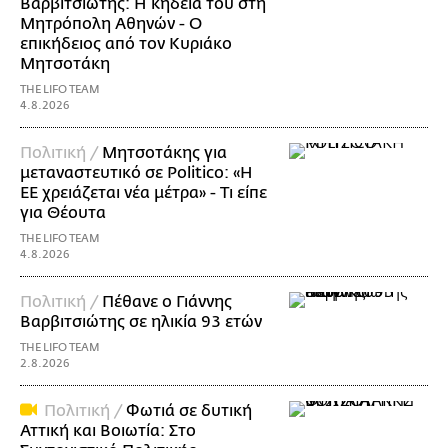
Βαρβιτσιώτης: Η κηδεία του στη
Μητρόπολη Αθηνών - Ο
επικήδειος από τον Κυριάκο
Μητσοτάκη
THE LIFO TEAM
4.8.2026
Πολιτική /
Μητσοτάκης για
μεταναστευτικό σε Politico: «Η
ΕΕ χρειάζεται νέα μέτρα» - Τι είπε
για Θέουτα
THE LIFO TEAM
4.8.2026
Πολιτική /
Πέθανε ο Γιάννης
Βαρβιτσιώτης σε ηλικία 93 ετών
THE LIFO TEAM
2.8.2026
Πολιτική /
Φωτιά σε δυτική
Αττική και Βοιωτία: Στο