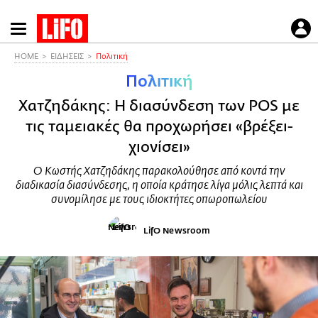
Παράκαμψη
προς
το
HOME
ΕΙΔΗΣΕΙΣ
Πολιτική
κυρίως
Πολιτική
περιεχόμενο
Χατζηδάκης: Η διασύνδεση των POS με
τις ταμειακές θα προχωρήσει «βρέξει-
χιονίσει»
Ο Κωστής Χατζηδάκης παρακολούθησε από κοντά την
διαδικασία διασύνδεσης, η οποία κράτησε λίγα μόλις λεπτά και
συνομίλησε με τους ιδιοκτήτες οπωροπωλείου
LifO Newsroom