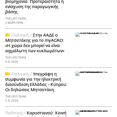
βιομηχανία: Προτεραιότητα η
ενίσχυση της παραγωγικής
βάσης
THE LIFO TEAM
1 ΜΕΡΑ ΠΡΙΝ
Πολιτική /
Στην ΑΑΔΕ ο
Μητσοτάκης για το myAGRO:
«Η χώρα δεν μπορεί να είναι
αιχμάλωτη των κυκλωμάτων»
THE LIFO TEAM
6.8.2026
Πολιτική /
Υπεγράφη η
συμφωνία για την ηλεκτρική
διασύνδεση Ελλάδας - Κύπρου:
Οι δηλώσεις Μητσοτάκη
THE LIFO TEAM
5.8.2026
Πολιτική /
Καρυστιανού: Κοινή