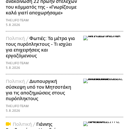
ανακοίνωση 22 πρώην στελεχών
του κόμματός της - «Γνωρίζουμε
καλά γιατί αποχωρήσαμε»
THE LIFO TEAM
5.8.2026
Πολιτική /
Φωτιές: Τα μέτρα για
τους πυρόπληκτους - Τι ισχύει
για επιχειρήσεις και
εργαζόμενους
THE LIFO TEAM
5.8.2026
Πολιτική /
Διυπουργική
σύσκεψη υπό τον Μητσοτάκη
για τις αποζημιώσεις στους
πυρόπληκτους
THE LIFO TEAM
5.8.2026
Πολιτική /
Γιάννης