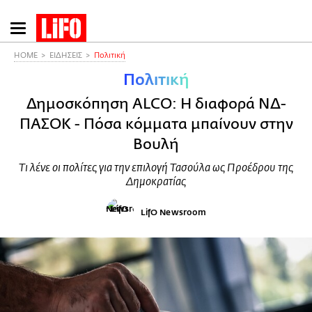
Παράκαμψη
προς
το
HOME
ΕΙΔΗΣΕΙΣ
Πολιτική
κυρίως
Πολιτική
περιεχόμενο
Δημοσκόπηση ALCO: Η διαφορά ΝΔ-
ΠΑΣΟΚ - Πόσα κόμματα μπαίνουν στην
Βουλή
Τι λένε οι πολίτες για την επιλογή Τασούλα ως Προέδρου της
Δημοκρατίας
LifO Newsroom