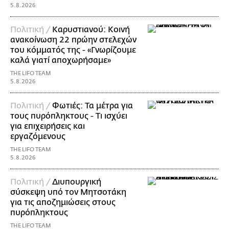
5.8.2026
Πολιτική /
Καρυστιανού: Κοινή
ανακοίνωση 22 πρώην στελεχών
του κόμματός της - «Γνωρίζουμε
καλά γιατί αποχωρήσαμε»
THE LIFO TEAM
5.8.2026
Πολιτική /
Φωτιές: Τα μέτρα για
τους πυρόπληκτους - Τι ισχύει
για επιχειρήσεις και
εργαζόμενους
THE LIFO TEAM
5.8.2026
Πολιτική /
Διυπουργική
σύσκεψη υπό τον Μητσοτάκη
για τις αποζημιώσεις στους
πυρόπληκτους
THE LIFO TEAM