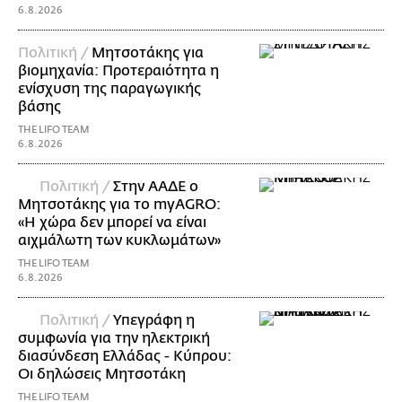
6.8.2026
Πολιτική /
Μητσοτάκης για
βιομηχανία: Προτεραιότητα η
ενίσχυση της παραγωγικής
βάσης
THE LIFO TEAM
6.8.2026
Πολιτική /
Στην ΑΑΔΕ ο
Μητσοτάκης για το myAGRO:
«Η χώρα δεν μπορεί να είναι
αιχμάλωτη των κυκλωμάτων»
THE LIFO TEAM
6.8.2026
Πολιτική /
Υπεγράφη η
συμφωνία για την ηλεκτρική
διασύνδεση Ελλάδας - Κύπρου:
Οι δηλώσεις Μητσοτάκη
THE LIFO TEAM