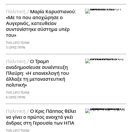
Πολιτική /
Μαρία Καρυστιανού:
«Με το που αποχώρησε ο
Αυγερινός, κατευθείαν
συντονίστηκε σύστημα υπέρ
του»
THE LIFO TEAM
5 ΩΡΕΣ ΠΡΙΝ
Πολιτική /
Ο Τραμπ
αναδημοσίευσε συνέντευξη
Πλεύρη: «Η επανεκλογή του
άλλαξε τη μεταναστευτική
πολιτική»
THE LIFO TEAM
6 ΩΡΕΣ ΠΡΙΝ
Πολιτική /
Ο Κρις Πάππας θέλει
να γίνει ο πρώτος ανοιχτά γκέι
άνδρας στη Γερουσία των ΗΠΑ
THE LIFO TEAM