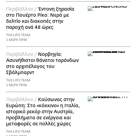
Περιβάλλον /
Έντονη ξηρασία
στο Πουέρτο Ρίκο: Νερό με
δελτίο και διακοπές στην
παροχή ανά 48 ώρες
THE LIFO TEAM
1 ΜΕΡΑ ΠΡΙΝ
Περιβάλλον /
Νορβηγία:
Ασυνήθιστοι θάνατοι ταράνδων
στο αρχιπέλαγος του
Σβάλμπαρντ
THE LIFO TEAM
1 ΜΕΡΑ ΠΡΙΝ
Περιβάλλον /
Καύσωνας στην
Ευρώπη: Στο «κόκκινο» η Ιταλία,
ιστορικό ρεκόρ στην Αυστρία,
προβλήματα σε ενέργεια και
μεταφορές σε πολλές χώρες
THE LIFO TEAM