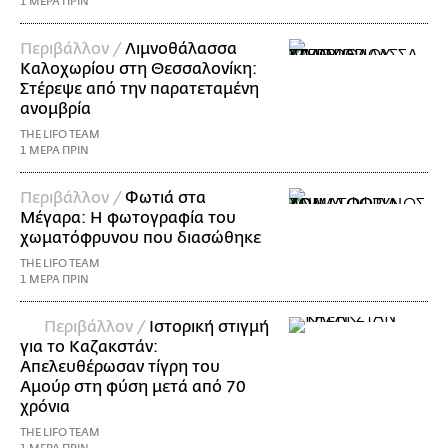
1 ΜΕΡΑ ΠΡΙΝ
Περιβάλλον /
Λιμνοθάλασσα
Καλοχωρίου στη Θεσσαλονίκη:
Στέρεψε από την παρατεταμένη
ανομβρία
THE LIFO TEAM
1 ΜΕΡΑ ΠΡΙΝ
Περιβάλλον /
Φωτιά στα
Μέγαρα: Η φωτογραφία του
χωματόφρυνου που διασώθηκε
THE LIFO TEAM
1 ΜΕΡΑ ΠΡΙΝ
Περιβάλλον /
Ιστορική στιγμή
για το Καζακστάν:
Απελευθέρωσαν τίγρη του
Αμούρ στη φύση μετά από 70
χρόνια
THE LIFO TEAM