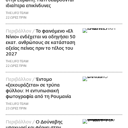
στην Ευρώπη: Γιατί θεωρούνται
ιδιαίτερα επικίνδυνες
THE LIFO TEAM
22 ΩΡΕΣ ΠΡΙΝ
Περιβάλλον /
Το φαινόμενο «Ελ
Νίνιο» ενδέχεται να οδηγήσει 50
εκατ. ανθρώπους σε κατάσταση
οξείας πείνας πριν το τέλος του
2027
THE LIFO TEAM
22 ΩΡΕΣ ΠΡΙΝ
Περιβάλλον /
Έντομο
«ξεκουράζεται» σε τρύπα
φύλλου: Η εντυπωσιακή
φωτογραφία από τη Ρουμανία
THE LIFO TEAM
23 ΩΡΕΣ ΠΡΙΝ
Περιβάλλον /
Ο Δούναβης
υποχωρεί και φέρνει στην