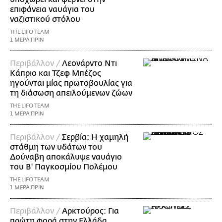
επιφάνεια ναυάγια του
ναζιστικού στόλου
THE LIFO TEAM
1 ΜΕΡΑ ΠΡΙΝ
Περιβάλλον /
Λεονάρντο Ντι
Κάπριο και Τζεφ Μπέζος
ηγούνται μίας πρωτοβουλίας για
τη διάσωση απειλούμενων ζώων
THE LIFO TEAM
1 ΜΕΡΑ ΠΡΙΝ
Περιβάλλον /
Σερβία: Η χαμηλή
στάθμη των υδάτων του
Δούναβη αποκάλυψε ναυάγιο
του Β' Παγκοσμίου Πολέμου
THE LIFO TEAM
1 ΜΕΡΑ ΠΡΙΝ
Περιβάλλον /
Αρκτούρος: Για
πρώτη φορά στην Ελλάδα,