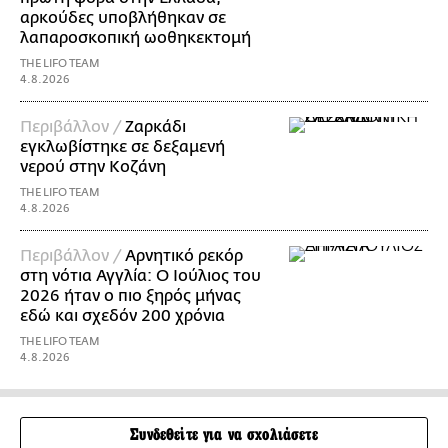
αρκούδες υποβλήθηκαν σε
λαπαροσκοπική ωοθηκεκτομή
THE LIFO TEAM
4.8.2026
Περιβάλλον /
Ζαρκάδι
εγκλωβίστηκε σε δεξαμενή
νερού στην Κοζάνη
THE LIFO TEAM
4.8.2026
Περιβάλλον /
Αρνητικό ρεκόρ
στη νότια Αγγλία: Ο Ιούλιος του
2026 ήταν ο πιο ξηρός μήνας
εδώ και σχεδόν 200 χρόνια
THE LIFO TEAM
4.8.2026
Συνδεθείτε για να σχολιάσετε