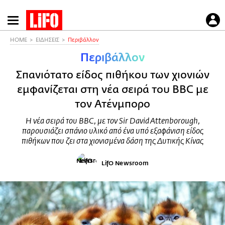
Παράκαμψη
προς
το
HOME
ΕΙΔΗΣΕΙΣ
Περιβάλλον
κυρίως
Περιβάλλον
περιεχόμενο
Σπανιότατο είδος πιθήκου των χιονιών
εμφανίζεται στη νέα σειρά του BBC με
τον Ατένμπορο
Η νέα σειρά του BBC, με τον Sir David Attenborough,
παρουσιάζει σπάνιο υλικό από ένα υπό εξαφάνιση είδος
πιθήκων που ζει στα χιονισμένα δάση της Δυτικής Κίνας
LifO Newsroom