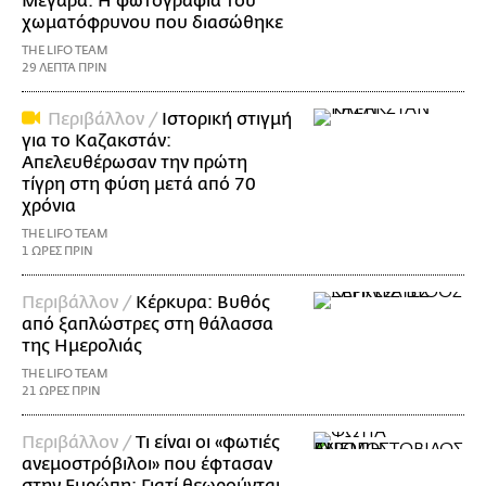
Μέγαρα: Η φωτογραφία του
χωματόφρυνου που διασώθηκε
THE LIFO TEAM
29 ΛΕΠΤΑ ΠΡΙΝ
Περιβάλλον /
Ιστορική στιγμή
για το Καζακστάν:
Απελευθέρωσαν την πρώτη
τίγρη στη φύση μετά από 70
χρόνια
THE LIFO TEAM
1 ΩΡΕΣ ΠΡΙΝ
Περιβάλλον /
Κέρκυρα: Βυθός
από ξαπλώστρες στη θάλασσα
της Ημερολιάς
THE LIFO TEAM
21 ΩΡΕΣ ΠΡΙΝ
Περιβάλλον /
Τι είναι οι «φωτιές
ανεμοστρόβιλοι» που έφτασαν