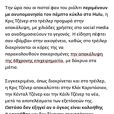
Την ώρα που οι πιστοί φαν του ριάλιτι
περιμένουν
με ανυπομονησία τον πέμπτο κύκλο στο Hulu
, η
Κρις Τζένερ στο τρέιλερ προχωρά στην
αποκάλυψη, με χιλιάδες χρήστες στα social media
να αναδημοσιεύουν τo γεγονός. Η είδηση πέφτει
σαν «βόμβα» στην οικογένεια, καθώς στο τρέιλερ
διακρίνονται οι κόρες της να
παρακολουθούν σοκαρισμένες
την αποκάλυψη
της 68χρονης επιχειρηματία
, με δάκρυα στα
μάτια.
Συγκεκριμένα, όπως διακρίνεται και στο τρέιλερ,
η Κρις Τζένερ αποκαλύπτει στην Κλόι Καρντάσιαν,
την Κένταλ Τζένερ και την Κάιλι Τζένερ τα νέα,
μετά τα αποτελέσματα των εξετάσεών της.
Ωστόσο δεν εξηγεί αν ο όγκος είναι καλοήθης