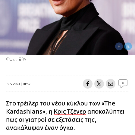
Φωτ. : EPA
0
9.5.2024 | 18:52
Στο τρέιλερ του νέου κύκλου των «The
Kardashians», η
Κρις Τζένερ
αποκαλύπτει
πως οι γιατροί σε εξετάσεις της,
ανακάλυψαν έναν όγκο.