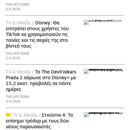
THE LIFO TEAM
6.8.2026
TV & Media /
Disney: Θα
επιτρέπει στους χρήστες του
TikTok να χρησιμοποιούν τις
ταινίες και τις σειρές της στα
βίντεό τους
THE LIFO TEAM
5.8.2026
TV & Media /
Το The Devil Wears
Prada 2 σάρωσε στo Disney+ με
15,2 εκατ. προβολές σε πέντε
ημέρες
THE LIFO TEAM
4.8.2026
TV & Media /
Στούντιο 4: Το
επίσημο τρέιλερ με τους δύο
νέους παρουσιαστές