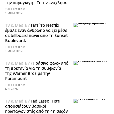
την παραγωγή - Τι την ενόχλησε
THE LIFO TEAM
1 ΜΕΡΑ ΠΡΙΝ
TV & Media /
Γιατί το Netflix
έβαλε έναν άνθρωπο να ζει μέσα
σε billboard πάνω από τη Sunset
Boulevard;
THE LIFO TEAM
1 ΜΕΡΑ ΠΡΙΝ
TV & Media /
«Πράσινο φως» από
τη Βρετανία για τη συμφωνία
της Warner Bros με την
Paramount
THE LIFO TEAM
6.8.2026
TV & Media /
Ted Lasso: Γιατί
απουσιάζουν βασικοί
πρωταγωνιστές από τη 4η σεζόν