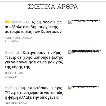
ΣΧΕΤΙΚΑ ΑΡΘΡΑ
Διεθνή /
Ο. Τζ. Σίμπσον: Πώς
συνέβαλε στη δημιουργία της
αυτοκρατορίας των Καρντάσιαν
ΠΕΝΝΥ ΜΑΣΤΟΡΑΚΟΥ
11.4.2024
It's Viral /
Κατηγορούν την Κρις
Τζένερ ότι χρησιμοποίησε φίλτρο
για να προωθήσει σειρά μακιγιάζ
της κόρης της
THE LIFO TEAM
27.1.2024
Διεθνή /
Κιμ Καρντάσιαν: Η Κρις
Τζένερ στενοχωριέται για το πώς
η φήμη άλλαξε την οικογένεια
LIFO NEWSROOM