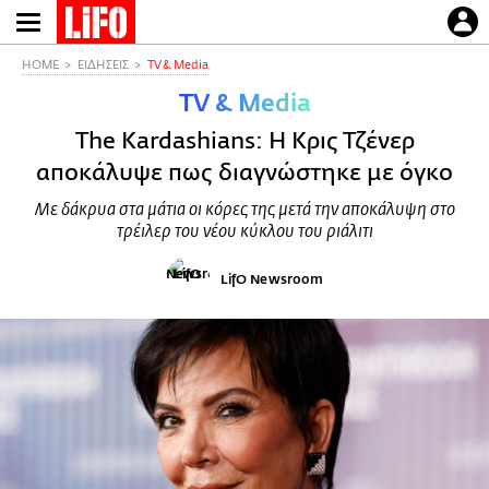
Παράκαμψη
προς
το
HOME
ΕΙΔΗΣΕΙΣ
TV & Media
κυρίως
TV & Media
περιεχόμενο
The Kardashians: Η Κρις Τζένερ
αποκάλυψε πως διαγνώστηκε με όγκο
Με δάκρυα στα μάτια οι κόρες της μετά την αποκάλυψη στο
τρέιλερ του νέου κύκλου του ριάλιτι
LifO Newsroom