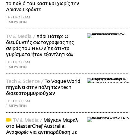
το παλιό του καστ και χωρίς την
Αριάνα Γκράντε
THE LIFO TEAM
1 ΜΕΡΑ ΠΡΙΝ
TV & Media /
Χάρι Πότερ: Ο
διευθυντής φωτογραφίας της
σειράς του HBO είπε ότι «τα
γυρίσματα ήταν εξαντλητικά»
THE LIFO TEAM
1 ΜΕΡΑ ΠΡΙΝ
Τech & Science /
Το Vogue World
πηγαίνει στην πόλη των tech
δισεκατομμυριούχων
THE LIFO TEAM
1 ΜΕΡΑ ΠΡΙΝ
TV & Media /
Μέγκαν Μαρκλ
στο MasterChef Australia:
Αναφορές για αντιπαράθεση με