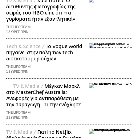
TV & Media /
Χάρι Πότερ: Ο
διευθυντής φωτογραφίας της
σειράς του HBO είπε ότι «τα
γυρίσματα ήταν εξαντλητικά»
THE LIFO TEAM
18 ΩΡΕΣ ΠΡΙΝ
Τech & Science /
Το Vogue World
πηγαίνει στην πόλη των tech
δισεκατομμυριούχων
THE LIFO TEAM
18 ΩΡΕΣ ΠΡΙΝ
TV & Media /
Μέγκαν Μαρκλ
στο MasterChef Australia:
Αναφορές για αντιπαράθεση με
την παραγωγή - Τι την ενόχλησε
THE LIFO TEAM
21 ΩΡΕΣ ΠΡΙΝ
TV & Media /
Γιατί το Netflix