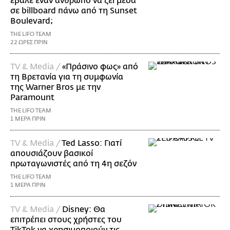
έβαλε έναν άνθρωπο να ζει μέσα
σε billboard πάνω από τη Sunset
Boulevard;
THE LIFO TEAM
22 ΩΡΕΣ ΠΡΙΝ
TV & Media /
«Πράσινο φως» από
τη Βρετανία για τη συμφωνία
της Warner Bros με την
Paramount
THE LIFO TEAM
1 ΜΕΡΑ ΠΡΙΝ
TV & Media /
Ted Lasso: Γιατί
απουσιάζουν βασικοί
πρωταγωνιστές από τη 4η σεζόν
THE LIFO TEAM
1 ΜΕΡΑ ΠΡΙΝ
TV & Media /
Disney: Θα
επιτρέπει στους χρήστες του