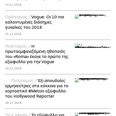
23.11.2018
Πολιτισμός /
Vogue: Οι 10 πιο
καλοντυμένες διάσημες
γυναίκες του 2018
21.12.2018
Πολιτισμός /
Η
πρωτοεμφανιζόμενη ηθοποιός
του «Roma» έκανε το πρώτο της
εξώφυλλο για την Vogue
18.12.2018
Πολιτισμός /
Έξι σπουδαίες
ερμηνεύτριες στα κόκκινα για το
εορταστικό #Metoo εξώφυλλο
του Hollywood Reporter
28.11.2018
TV & Media /
Το εξώφυλλο για