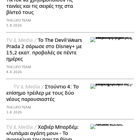
TikTok να χρησιμοποιούν τις
ταινίες και τις σειρές της στα
βίντεό τους
THE LIFO TEAM
5.8.2026
TV & Media /
Το The Devil Wears
Prada 2 σάρωσε στo Disney+ με
15,2 εκατ. προβολές σε πέντε
ημέρες
THE LIFO TEAM
4.8.2026
TV & Media /
Στούντιο 4: Το
επίσημο τρέιλερ με τους δύο
νέους παρουσιαστές
THE LIFO TEAM
3.8.2026
TV & Media /
Χαβιέρ Μπαρδέμ:
«Λυπάμαι αγάπη μου» - Το
συγγνώμη του πριν τη βίαιη