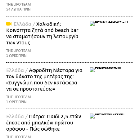
THE LIFO TEAM
54 ΛΕΠΤΑ ΠΡΙΝ
Ελλάδα /
Χαλκιδική:
Κοινότητα ζητά από beach bar
να σταματήσουν τη λειτουργία
των ντους
THE LIFO TEAM
1 ΩΡΕΣ ΠΡΙΝ
Ελλάδα /
Αφροδίτη Νέστορα για
τον θάνατο της μητέρας της:
«Συγγνώμη που δεν κατάφερα
να σε προστατεύσω»
THE LIFO TEAM
1 ΩΡΕΣ ΠΡΙΝ
Ελλάδα /
Πάτρα: Παιδί 2,5 ετών
έπεσε από μπαλκόνι πρώτου
ορόφου - Πώς σώθηκε
THE LIFO TEAM