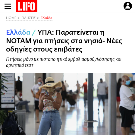
Παράκαμψη
προς
το
HOME
ΕΙΔΗΣΕΙΣ
Ελλάδα
κυρίως
Ελλάδα
/
ΥΠΑ: Παρατείνεται η
περιεχόμενο
ΝΟΤΑΜ για πτήσεις στα νησιά- Νέες
οδηγίες στους επιβάτες
Πτήσεις μόνο με πιστοποιητικό εμβολιασμού/νόσησης και
αρνητικά τεστ