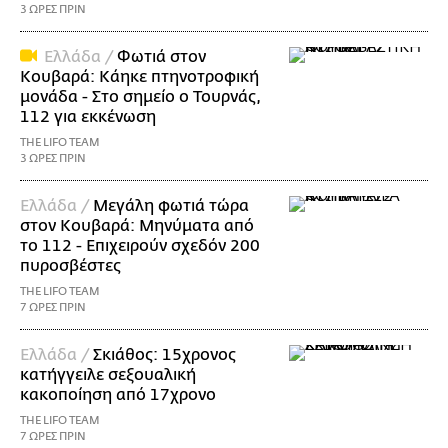
3 ΩΡΕΣ ΠΡΙΝ
Ελλάδα /
Φωτιά στον
Κουβαρά: Κάηκε πτηνοτροφική
μονάδα - Στο σημείο ο Τουρνάς,
112 για εκκένωση
THE LIFO TEAM
3 ΩΡΕΣ ΠΡΙΝ
Ελλάδα /
Μεγάλη φωτιά τώρα
στον Κουβαρά: Μηνύματα από
το 112 - Επιχειρούν σχεδόν 200
πυροσβέστες
THE LIFO TEAM
7 ΩΡΕΣ ΠΡΙΝ
Ελλάδα /
Σκιάθος: 15χρονος
κατήγγειλε σεξουαλική
κακοποίηση από 17χρονο
THE LIFO TEAM
7 ΩΡΕΣ ΠΡΙΝ