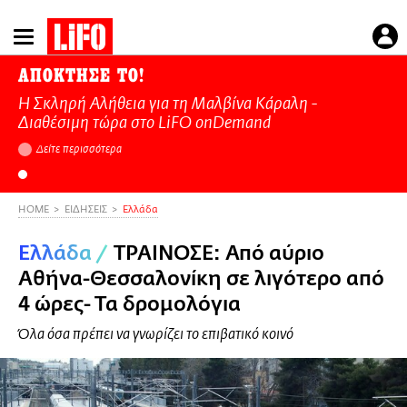
Παράκαμψη
προς
το
ΑΠΟΚΤΗΣΕ ΤΟ!
κυρίως
Η Σκληρή Αλήθεια για τη Μαλβίνα Κάραλη -
περιεχόμενο
Διαθέσιμη τώρα στo LiFO onDemand
Δείτε περισσότερα
HOME
ΕΙΔΗΣΕΙΣ
Ελλάδα
Ελλάδα
/
ΤΡΑΙΝΟΣΕ: Από αύριο
Αθήνα-Θεσσαλονίκη σε λιγότερο από
4 ώρες- Τα δρομολόγια
Όλα όσα πρέπει να γνωρίζει το επιβατικό κοινό