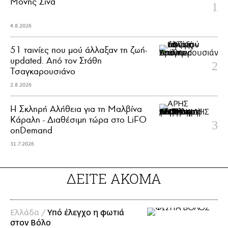
Μονής Σινά
4.8.2026
51 ταινίες που μού άλλαξαν τη ζωή-
updated. Aπό τον Στάθη
Τσαγκαρουσιάνο
2.8.2026
Η Σκληρή Αλήθεια για τη Μαλβίνα
Κάραλη - Διαθέσιμη τώρα στo LiFO
onDemand
31.7.2026
ΔΕΙΤΕ ΑΚΟΜΑ
Ελλάδα /
Υπό έλεγχο η φωτιά
στον Βόλο