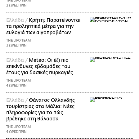
THE LIFO TEAM
2 ΩΡΕΣ ΠΡΙΝ
Ελλάδα /
Κρήτη: Παρατείνονται
τα προληπτικά μέτρα για την
ευλογιά των αιγοπροβάτων
THE LIFO TEAM
3 ΩΡΕΣ ΠΡΙΝ
Ελλάδα /
Meteo: Οι έξι πιο
επικίνδυνες εβδομάδες του
έτους για δασικές πυρκαγιές
THE LIFO TEAM
4 ΩΡΕΣ ΠΡΙΝ
Ελλάδα /
Θάνατος Ολλανδής
τουρίστριας στα Μάλια: Νέες
πληροφορίες για το πώς
βρέθηκε στη θάλασσα
THE LIFO TEAM
4 ΩΡΕΣ ΠΡΙΝ