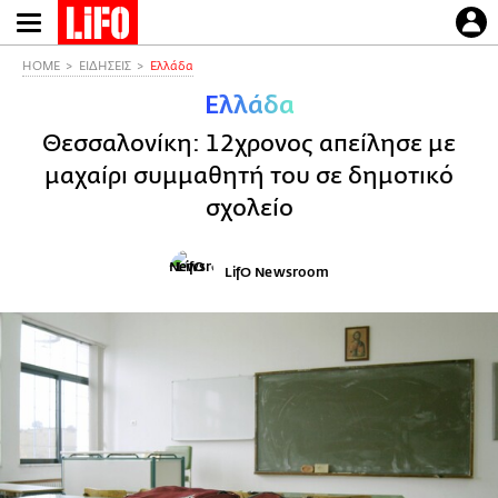
Παράκαμψη
προς
το
HOME
ΕΙΔΗΣΕΙΣ
Ελλάδα
κυρίως
Ελλάδα
περιεχόμενο
Θεσσαλονίκη: 12χρονος απείλησε με
μαχαίρι συμμαθητή του σε δημοτικό
σχολείο
LifO Newsroom