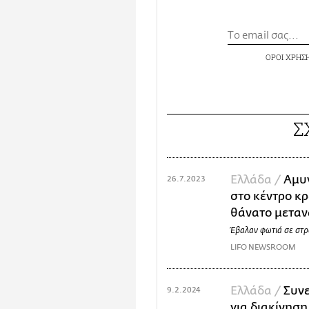
ΟΡΟΙ ΧΡΗΣ
Σ
Ελλάδα /
Αμυγ
26.7.2023
στο κέντρο κ
θάνατο μετα
Έβαλαν φωτιά σε στρ
LIFO NEWSROOM
Ελλάδα /
Συν
9.2.2024
για διακίνηση