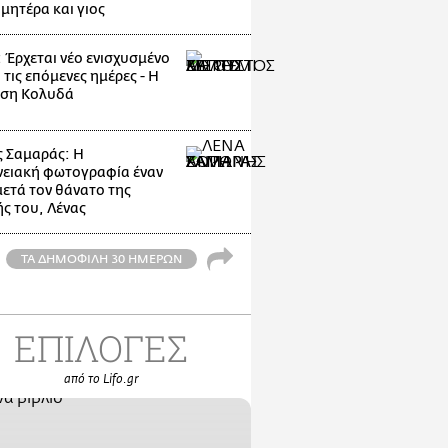
μητέρα και γιος
: Έρχεται νέο ενισχυσμένο
 τις επόμενες ημέρες - Η
ηση Κολυδά
 Σαμαράς: Η
νειακή φωτογραφία έναν
μετά τον θάνατο της
ς του, Λένας
ΤΑ ΔΗΜΟΦΙΛΗ 30 ΗΜΕΡΩΝ
ΕΠΙΛΟΓΕΣ
από το Lifo.gr