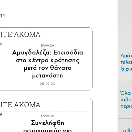
ΜΠΕ
ΕΙΤΕ ΑΚΟΜΑ
ΕΛΛΑΔΑ
Αμυγδαλέζα: Επεισόδια
Από 
στο κέντρο κράτησης
τελε
μετά τον θάνατο
ξεχω
μετανάστη
26.07.23
Όλοι
infl
ΕΙΤΕ ΑΚΟΜΑ
περι
ΕΛΛΑΔΑ
Συνελήφθη
αστυνομικός για
Το θ