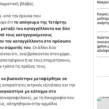
Νεκροί 
 σωματικές βλάβες.
Καιρός
, από την έρευνα που
μελτέμι
το απόγευμα της Τετάρτης
υψε ότι
ανάρτ
 μεταξύ του καταγγέλλοντα και δύο
πό τους κατηγορούμενους
Κώστας
αν τον καταγγέλλοντα στο πρόσωπο
οικογε
χρόνο 
του σώματός του
. Οι άλλοι δύο
αδελφή
νται ότι,
ενώ βρίσκονταν στον χώρο,
,
 αποτρέψουν ή να τους σταματήσουν
 τρόπο τις πράξεις τους.
 να βασανίστηκε μεταφέρθηκε σε
ς απαραίτητες ιατρικές εξετάσεις και την
ιαγνώστηκε με κάταγμα στο
 συνοριοφύλακες, με τη δικογραφία που
ους, οδηγήθηκαν στην αρμόδια