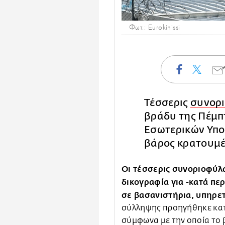
Φωτ.: Eurokinissi
Τέσσερις
συνορ
βράδυ της Πέμπ
Εσωτερικών Υπο
βάρος κρατουμ
Οι τέσσερις συνοριοφύλ
δικογραφία για -κατά πε
σε βασανιστήρια, υπηρε
σύλληψης προηγήθηκε κατ
σύμφωνα με την οποία το