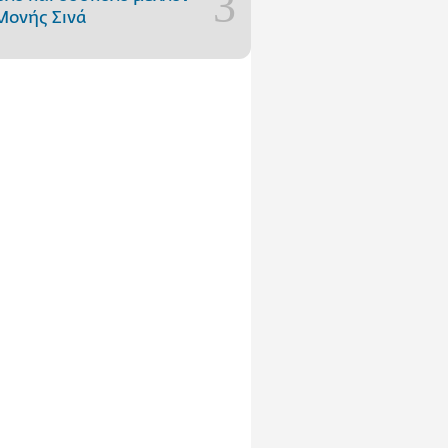
Μονής Σινά