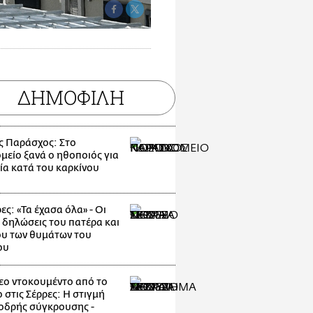
ΔΗΜΟΦΙΛΗ
ς Παράσχος: Στο
μείο ξανά ο ηθοποιός για
ία κατά του καρκίνου
ες: «Τα έχασα όλα» - Οι
 δηλώσεις του πατέρα και
υ των θυμάτων του
ου
εο ντοκουμέντο από το
 στις Σέρρες: Η στιγμή
οδρής σύγκρουσης -