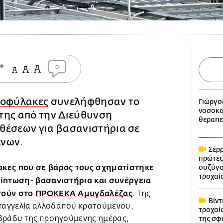
0
ιοφύλακες
συνελήφθησαν το
Γιώργο
νοσοκο
της από την Διεύθυνση
θεραπε
θέσεων για βασανιστήρια σε
ένων.
Σέρρ
πρώτες
ακες που σε βάρος τους σχηματίστηκε
συζύγο
τροχαί
ρίπτωση- βασανιστήρια και συνέργεια
τούν στο
ΠΡΟΚΕΚΑ Αμυγδαλέζας
. Της
Βίντ
αγγελία αλλοδαπού κρατούμενου,
τροχαίο
 βράδυ της προηγούμενης ημέρας,
της σφ