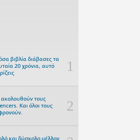
όσα βιβλία διάβασες τα
υταία 20 χρόνια, αυτό
ρίζεις
 ακολουθούν τους
uencers. Και όλοι τους
φρονούν.
ολό και δύσκολο μέλλον