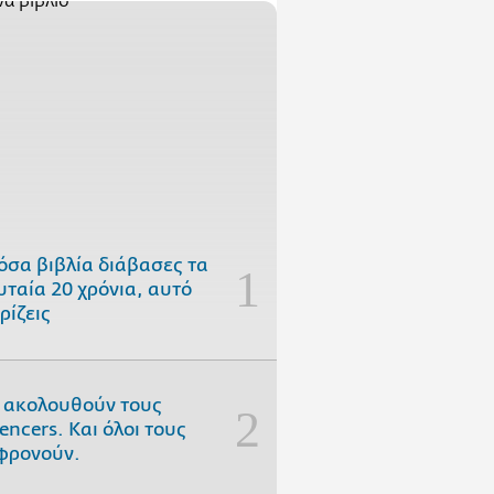
όσα βιβλία διάβασες τα
υταία 20 χρόνια, αυτό
ρίζεις
 ακολουθούν τους
uencers. Και όλοι τους
φρονούν.