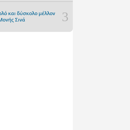
ολό και δύσκολο μέλλον
Μονής Σινά