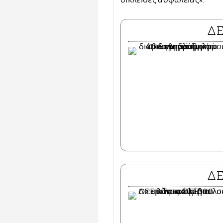
δικλείδες ασφαλείας».
Δ
Δ