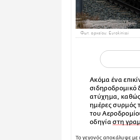
Φωτ. αρχείου: Eurokinissi
Ακόμα ένα επικί
σιδηροδρομικό 
ατύχημα, καθώς,
ημέρες συρμός 
του Αεροδρομίο
οδηγία
στη γρα
Το γεγονός αποκάλυψε με