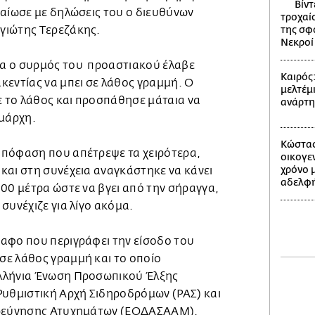
Βίντ
βαίωσε με δηλώσεις του ο διευθύνων
τροχαίο
γιώτης Τερεζάκης.
της σφ
Νεκροί 
α ο συρμός του προαστιακού έλαβε
Καιρός
κεντίας να μπει σε λάθος γραμμή. Ο
μελτέμι
 το λάθος και προσπάθησε μάταια να
ανάρτ
θμάρχη.
Κώστας
απόφαση που απέτρεψε τα χειρότερα,
οικογε
χρόνο 
και στη συνέχεια αναγκάστηκε να κάνει
αδελφή
00 μέτρα ώστε να βγει από την σήραγγα,
συνέχιζε για λίγο ακόμα.
αφο που περιγράφει την είσοδο του
ε λάθος γραμμή και το οποίο
λλήνια Ένωση Προσωπικού Έλξης
Ρυθμιστική Αρχή Σιδηροδρόμων (ΡΑΣ) και
ερεύνησης Ατυχημάτων (ΕΟΔΑΣΑΑΜ).