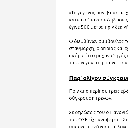
«Το γεγονός συνέβη» είπε
και επισήμανε σε δηλώσεις
έγινε 500 μέτρα πριν ξεκιν
Ο διευθύνων σύμβουλος το
σταθμάρχη, ο οποίος και έ
ακόμα ότι ο μηχανοδηγός
του έλεγαν ότι μπαίνει σε
Παρ' ολίγον σύγκρο
Πριν από περίπου τρεις εβ
σύγκρουση τρένων.
Σε δηλώσεις του ο Παναγι
του ΟΣΕ είχε αναφέρει: «Σ
υπάρχει μονή γραμμή λόγω