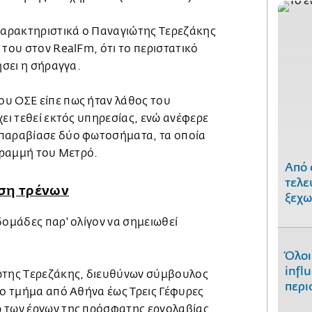
 χαρακτηριστικά ο Παναγιώτης Τερεζάκης
 του στον RealFm, ότι το περιστατικό
ήσει η σήραγγα.
υ ΟΣΕ είπε πως ήταν λάθος του
χει τεθεί εκτός υπηρεσίας, ενώ ανέφερε
 παραβίασε δύο φωτοσήματα, τα οποία
 γραμμή του Μετρό.
Από 
τελε
υση τρένων
ξεχω
δομάδες παρ' ολίγον να σημειωθεί
Όλοι
infl
ώτης Τερεζάκης, διευθύνων σύμβουλος
περι
το τμήμα από Αθήνα έως Τρεις Γέφυρες
 των έργων της πρόσφατης εργολαβίας