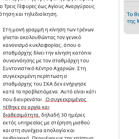
ο Τρεις Γέφυρες έως Αγίους Αναργύρους
Το θ
τηση και τηλεδιοίκηση.
της 
Στη μονή γραμμή η κίνηση των τρένων
γίνεται ακολουθώντας τον γενικό
κανονισμό κυκλοφορίας, όπου ο
σταθμάρχης δίνει την κίνηση κατόπιν
συνεννόησης με τον σταθμάρχη του
Συντονιστικό Κέντρο Αχαρνών. Στη
συγκεκριμένη περίπτωση ο
σταθμάρχης του ΣΚΑ δεν ενήργησε
κατά τα προβλεπόμενα. Αυτό είναι κάτι
που διευρενάται.
Ο συγκεκριμένος
τέθηκε σε αργία και
διαθεσιμότητα,
δηλαδή 30 ημέρες
εκτός υπηρεσίας με στέρηση μισθού
και στη συνέχεια απολογία και
πειθαρχικό. Περιμένουμε την επίσημη