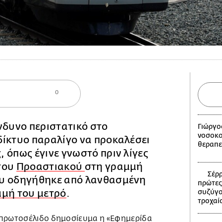
0
νδυνο περιστατικό στο
Γιώργο
νοσοκο
δίκτυο παραλίγο να προκαλέσει
θεραπε
 όπως έγινε γνωστό πριν λίγες
του
Προαστιακού
στη γραμμή
Σέρρ
υ οδηγήθηκε από λανθασμένη
πρώτες
μμή του μετρό
.
συζύγο
τροχαί
 πρωτοσέλιδο δημοσίευμα η «Εφημερίδα