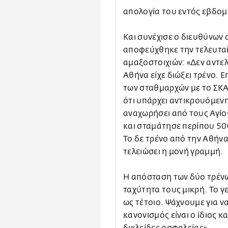
απολογία του εντός εβδομ
Και συνέχισε ο διευθύνων
αποφεύχθηκε την τελευτα
αμαξοστοιχιών: «Δεν αντε
Αθήνα είχε διώξει τρένο. Ε
των σταθμαρχών με το ΣΚΑ
ότι υπάρχει αντικρουόμενη
αναχωρήσει από τους Αγίο
και σταμάτησε περίπου 50
Το δε τρένο από την Αθήν
τελειώσει η μονή γραμμή.
Η απόσταση των δύο τρένω
ταχύτητα τους μικρή. Το γ
ως τέτοιο. Ψάχνουμε για να
κανονισμός είναι ο ίδιος 