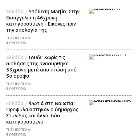
Ελλάδα /
Υπόθεση Marfin: Στην
Εισαγγελία η 46χρονη
κατηγορούμενη - Εικόνες πριν
την απολογία της
THE LIFO TEAM
4 ΩΡΕΣ ΠΡΙΝ
Ελλάδα /
Γουδί: Χωρίς τις
αισθήσεις της ανασύρθηκε
53χρονη μετά από πτώση από
5ο όροφο
THE LIFO TEAM
5 ΩΡΕΣ ΠΡΙΝ
Ελλάδα /
Φωτιά στη Βοιωτία:
Προφυλακίστηκαν ο δήμαρχος
Στυλίδας και άλλοι δύο
κατηγορούμενοι
THE LIFO TEAM
5 ΩΡΕΣ ΠΡΙΝ