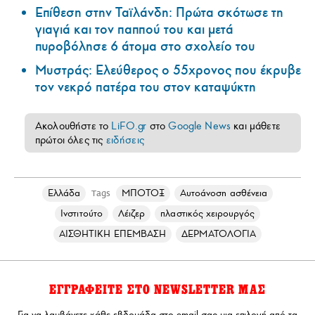
Επίθεση στην Ταϊλάνδη: Πρώτα σκότωσε τη
γιαγιά και τον παππού του και μετά
πυροβόλησε 6 άτομα στο σχολείο του
Μυστράς: Ελεύθερος ο 55χρονος που έκρυβε
τον νεκρό πατέρα του στον καταψύκτη
Ακολουθήστε το
LiFO.gr
στο
Google News
και μάθετε
πρώτοι όλες τις
ειδήσεις
Ελλάδα
ΜΠΟΤΟΞ
Αυτοάνοση ασθένεια
Tags
Ινστιτούτο
Λέιζερ
πλαστικός χειρουργός
ΑΙΣΘΗΤΙΚΗ ΕΠΕΜΒΑΣΗ
ΔΕΡΜΑΤΟΛΟΓΙΑ
ΕΓΓΡΑΦΕΙΤΕ ΣΤΟ NEWSLETTER ΜΑΣ
Για να λαμβάνετε κάθε εβδομάδα στο email σας μια επιλογή από τα