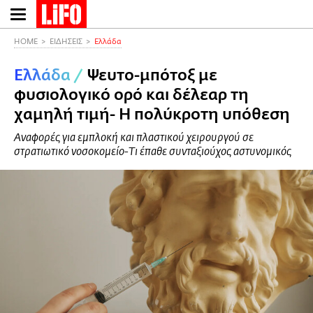
Παράκαμψη
προς
το
HOME
ΕΙΔΗΣΕΙΣ
Ελλάδα
κυρίως
Ελλάδα
/
Ψευτο-μπότοξ με
περιεχόμενο
φυσιολογικό ορό και δέλεαρ τη
χαμηλή τιμή- Η πολύκροτη υπόθεση
Αναφορές για εμπλοκή και πλαστικού χειρουργού σε
στρατιωτικό νοσοκομείο-Tι έπαθε συνταξιούχος αστυνομικός