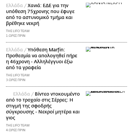
Ελλάδα /
Χανιά: ΕΔΕ για την
υπόθεση 75χρονης που έφυγε
από το αστυνομικό τμήμα και
βρέθηκε νεκρή
THE LIFO TEAM
1 ΩΡΕΣ ΠΡΙΝ
Ελλάδα /
Υπόθεση Marfin:
Προθεσμία να απολογηθεί πήρε
η 46χρονη - Αλληλέγγυοι έξω
από τα γραφεία
THE LIFO TEAM
3 ΩΡΕΣ ΠΡΙΝ
Ελλάδα /
Βίντεο ντοκουμέντο
από το τροχαίο στις Σέρρες: Η
στιγμή της σφοδρής
σύγκρουσης - Νεκροί μητέρα και
γιος
THE LIFO TEAM
4 ΩΡΕΣ ΠΡΙΝ