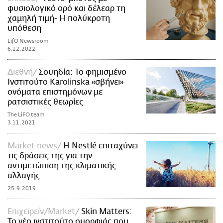
φυσιολογικό ορό και δέλεαρ τη
χαμηλή τιμή- Η πολύκροτη
υπόθεση
LifO Newsroom
6.12.2022
Διεθνή
Σουηδία: Το φημισμένο
Ινστιτούτο Karolinska «σβήνει»
ονόματα επιστημόνων με
ρατσιστικές θεωρίες
The LiFO team
3.11.2021
Market news
Η Nestlé επιταχύνει
τις δράσεις της για την
αντιμετώπιση της κλιματικής
αλλαγής
25.9.2019
Επιχειρείν/Market
Skin Matters:
Το νέο ινστιτούτο ομορφιάς που