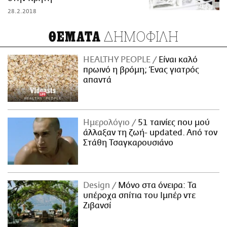
28.2.2018
ΔΗΜΟΦΙΛΗ
ΘΕΜΑΤΑ
HEALTHY PEOPLE
Είναι καλό
πρωινό η βρόμη; Ένας γιατρός
απαντά
Ημερολόγιο
51 ταινίες που μού
άλλαξαν τη ζωή- updated. Aπό τον
Στάθη Τσαγκαρουσιάνο
Design
Μόνο στα όνειρα: Τα
υπέροχα σπίτια του Ιμπέρ ντε
Ζιβανσί