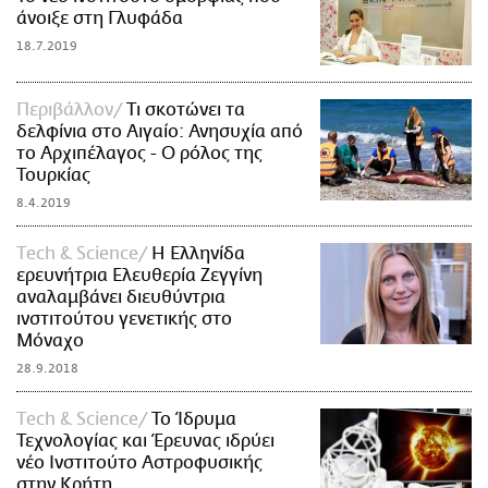
άνοιξε στη Γλυφάδα
18.7.2019
Περιβάλλον
Τι σκοτώνει τα
δελφίνια στο Αιγαίο: Ανησυχία από
το Αρχιπέλαγος - O ρόλος της
Τουρκίας
8.4.2019
Τech & Science
Η Ελληνίδα
ερευνήτρια Ελευθερία Ζεγγίνη
αναλαμβάνει διευθύντρια
ινστιτούτου γενετικής στο
Μόναχο
28.9.2018
Τech & Science
Το Ίδρυμα
Τεχνολογίας και Έρευνας ιδρύει
νέο Ινστιτούτο Αστροφυσικής
στην Κρήτη