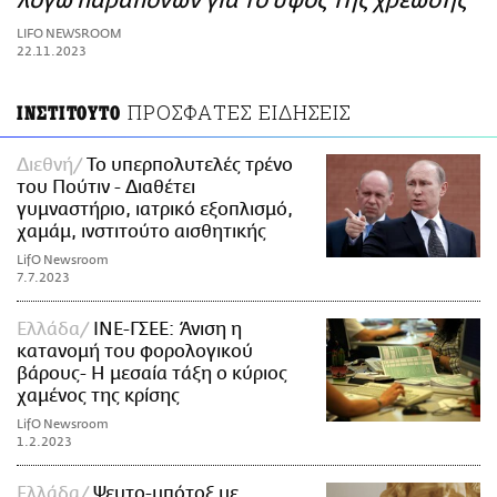
λόγω παραπόνων για το ύψος της χρέωσης
ΑΜΠΑ
LIFO NEWSROOM
PRINT
22.11.2023
ΠΡΟΣΦΑΤΕΣ ΕΙΔΗΣΕΙΣ
ΙΝΣΤΙΤΟΥΤΟ
Διεθνή
Το υπερπολυτελές τρένο
του Πούτιν - Διαθέτει
γυμναστήριο, ιατρικό εξοπλισμό,
χαμάμ, ινστιτούτο αισθητικής
LifO Newsroom
7.7.2023
Ελλάδα
ΙΝΕ-ΓΣΕΕ: Άνιση η
κατανομή του φορολογικού
βάρους- Η μεσαία τάξη ο κύριος
χαμένος της κρίσης
LifO Newsroom
1.2.2023
Ελλάδα
Ψευτο-μπότοξ με