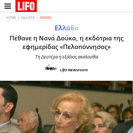
Παράκαμψη
προς
το
HOME
ΕΙΔΗΣΕΙΣ
Ελλάδα
κυρίως
Ελλάδα
περιεχόμενο
Πέθανε η Νανά Δούκα, η εκδότρια της
εφημερίδας «Πελοπόννησος»
Τη Δευτέρα η εξόδιος ακολουθία
LifO Newsroom