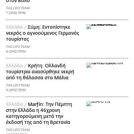
στον Βόλο
THE LIFO TEAM
7 ΩΡΕΣ ΠΡΙΝ
Ελλάδα /
Σύμη: Εντοπίστηκε
νεκρός ο αγνοούμενος Γερμανός
τουρίστας
THE LIFO TEAM
8 ΩΡΕΣ ΠΡΙΝ
Ελλάδα /
Κρήτη: Ολλανδή
τουρίστρια ανασύρθηκε νεκρή
από τη θάλασσα στα Μάλια
THE LIFO TEAM
9 ΩΡΕΣ ΠΡΙΝ
Ελλάδα /
Marfin: Την Πέμπτη
στην Ελλάδα η 46χρονη
κατηγορούμενη μετά την
έκδοσή της από τη Βρετανία
THE LIFO TEAM