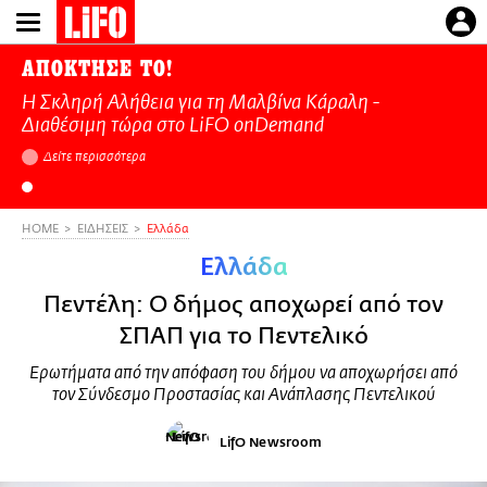
Παράκαμψη
προς
το
ΑΠΟΚΤΗΣΕ ΤΟ!
κυρίως
Η Σκληρή Αλήθεια για τη Μαλβίνα Κάραλη -
περιεχόμενο
Διαθέσιμη τώρα στo LiFO onDemand
Δείτε περισσότερα
HOME
ΕΙΔΗΣΕΙΣ
Ελλάδα
Ελλάδα
Πεντέλη: Ο δήμος αποχωρεί από τον
ΣΠΑΠ για το Πεντελικό
Ερωτήματα από την απόφαση του δήμου να αποχωρήσει από
τον Σύνδεσμο Προστασίας και Ανάπλασης Πεντελικού
LifO Newsroom