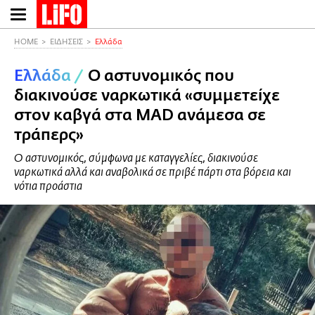
Παράκαμψη
προς
το
HOME
ΕΙΔΗΣΕΙΣ
Ελλάδα
κυρίως
Ελλάδα
/
Ο αστυνομικός που
περιεχόμενο
διακινούσε ναρκωτικά «συμμετείχε
στον καβγά στα ΜAD ανάμεσα σε
τράπερς»
Ο αστυνομικός, σύμφωνα με καταγγελίες, διακινούσε
ναρκωτικά αλλά και αναβολικά σε πριβέ πάρτι στα βόρεια και
νότια προάστια