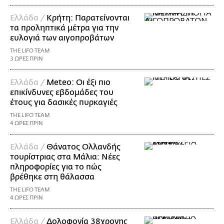
Ελλάδα /
Κρήτη: Παρατείνονται
τα προληπτικά μέτρα για την
ευλογιά των αιγοπροβάτων
THE LIFO TEAM
3 ΩΡΕΣ ΠΡΙΝ
Ελλάδα /
Meteo: Οι έξι πιο
επικίνδυνες εβδομάδες του
έτους για δασικές πυρκαγιές
THE LIFO TEAM
4 ΩΡΕΣ ΠΡΙΝ
Ελλάδα /
Θάνατος Ολλανδής
τουρίστριας στα Μάλια: Νέες
πληροφορίες για το πώς
βρέθηκε στη θάλασσα
THE LIFO TEAM
4 ΩΡΕΣ ΠΡΙΝ
Ελλάδα /
Δολοφονία 38χρονης