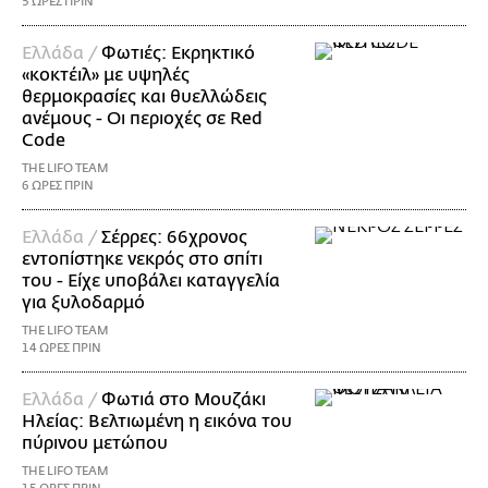
5 ΩΡΕΣ ΠΡΙΝ
Ελλάδα /
Φωτιές: Εκρηκτικό
«κοκτέιλ» με υψηλές
θερμοκρασίες και θυελλώδεις
ανέμους - Οι περιοχές σε Red
Code
THE LIFO TEAM
6 ΩΡΕΣ ΠΡΙΝ
Ελλάδα /
Σέρρες: 66χρονος
εντοπίστηκε νεκρός στο σπίτι
του - Είχε υποβάλει καταγγελία
για ξυλοδαρμό
THE LIFO TEAM
14 ΩΡΕΣ ΠΡΙΝ
Ελλάδα /
Φωτιά στο Μουζάκι
Ηλείας: Βελτιωμένη η εικόνα του
πύρινου μετώπου
THE LIFO TEAM