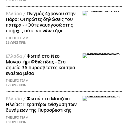
15 ΩΡΕΣ ΠΡΙΝ
Ελλάδα /
Πνιγμός 4χρονου στην
Πάρο: Οι πρώτες δηλώσεις του
πατέρα - «Ούτε ναυαγοσώστης
υπήρχε, ούτε απινιδωτής»
THE LIFO TEAM
16 ΩΡΕΣ ΠΡΙΝ
Ελλάδα /
Φωτιά στο Νέο
Μοναστήρι Φθιώτιδας - Στο
σημείο 36 πυροσβέστες και τρία
εναέρια μέσα
THE LIFO TEAM
17 ΩΡΕΣ ΠΡΙΝ
Ελλάδα /
Φωτιά στο Μουζάκι
Ηλείας: Περαιτέρω ενίσχυση των
δυνάμεων της Πυροσβεστικής
THE LIFO TEAM
18 ΩΡΕΣ ΠΡΙΝ