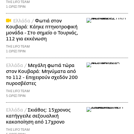
THE LIFO TEAM
1 ΩΡΕΣ ΠΡΙΝ
Ελλάδα /
Φωτιά στον
Κουβαρά: Κάηκε πτηνοτροφική
μονάδα - Στο σημείο ο Τουρνάς,
112 για εκκένωση
THE LIFO TEAM
1 ΩΡΕΣ ΠΡΙΝ
Ελλάδα /
Μεγάλη φωτιά τώρα
στον Κουβαρά: Μηνύματα από
το 112 - Επιχειρούν σχεδόν 200
πυροσβέστες
THE LIFO TEAM
5 ΩΡΕΣ ΠΡΙΝ
Ελλάδα /
Σκιάθος: 15χρονος
κατήγγειλε σεξουαλική
κακοποίηση από 17χρονο
THE LIFO TEAM