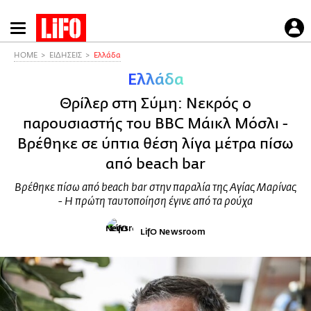
Παράκαμψη
προς
το
HOME
ΕΙΔΗΣΕΙΣ
Ελλάδα
κυρίως
Ελλάδα
περιεχόμενο
Θρίλερ στη Σύμη: Νεκρός ο
παρουσιαστής του BBC Μάικλ Μόσλι -
Βρέθηκε σε ύπτια θέση λίγα μέτρα πίσω
από beach bar
Βρέθηκε πίσω από beach bar στην παραλία της Αγίας Μαρίνας
- Η πρώτη ταυτοποίηση έγινε από τα ρούχα
LifO Newsroom