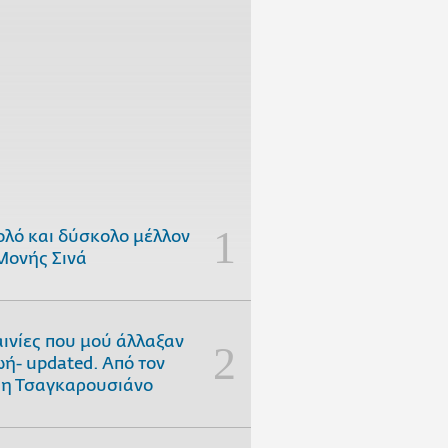
ολό και δύσκολο μέλλον
Μονής Σινά
αινίες που μού άλλαξαν
ωή- updated. Aπό τον
η Τσαγκαρουσιάνο