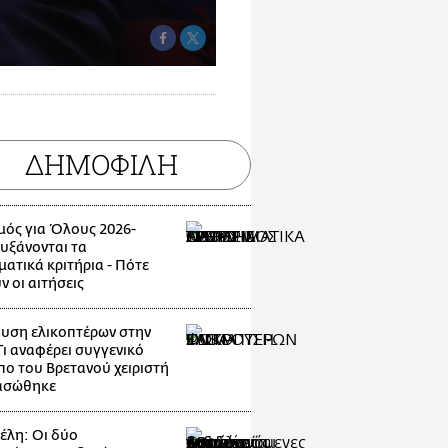
ΔΗΜΟΦΙΛΗ
μός για Όλους 2026-
Αυξάνονται τα
ματικά κριτήρια - Πότε
ν οι αιτήσεις
υση ελικοπτέρων στην
Τι αναφέρει συγγενικό
ο του Βρετανού χειριστή
ασώθηκε
λη: Οι δύο