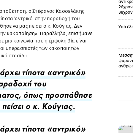
αντικρ
26χρον
 τοποθέτηση, ο Στέφανος Κασσελάκης
38χρον
ίποτα ‘αντρικό’ στην παραδοχή του
σε να μας πείσει ο κ. Κούγιας. Δεν
Υπό έλ
στην κακοποίηση». Παράλληλα, επισήμανε
ε μια κοινωνία που η έμφυλη βία είναι
 οι υπερασπιστές των κακοποιητών
Μεσσην
κό στασίδι».
ψαροντ
ανθρώπ
άρχει τίποτα «αντρικό»
αραδοχή του
ματος, όπως προσπάθησε
 πείσει ο κ. Κούγιας.
άρχει τίποτα «αντρικό»