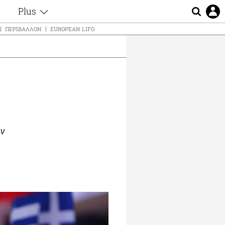
Plus
ς
Θέματα
ΠΕΡΙΒΆΛΛΟΝ
EUROPEAN LIFO
Συνεντεύξεις
ς
Videos
τα
Αφιερώματα
t
Ζώδια
Εξομολογήσεις
Blogs
μη
Οι Αθηναίοι
ς
ην
Απώλειες
Lgbtqi+
Επιλογές