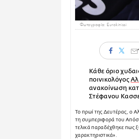
Φωτογραφία: Eurokinissi
Κάθε όριο χυδαι
ποινικολόγος
Αλ
ανακοίνωση κατ
Στέφανου Κασσ
Το πρωί της Δευτέρας, ο Α
τη συμπεριφορά του Απόστ
τελικά παραδέχθηκε πως ξ
χαρακτηριστικά».