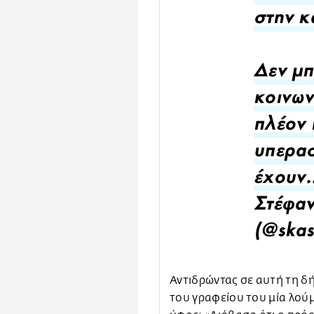
στην κ
Δεν μπ
κοινων
πλέον 
υπερασ
έχουν
Στέφα
(@skas
Αντιδρώντας σε αυτή τη δ
του γραφείου του μία λού