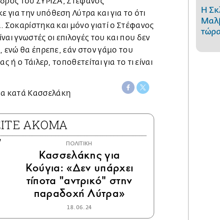
εδρος του ΣΥΡΙΖΑ, Στέφανος
Η Σκ
για την υπόθεση Λύτρα και για το ότι
Μαλβ
. Σοκαρίστηκα και μόνο γιατί ο Στέφανος
τώρα
ναι γνωστές οι επιλογές του και που δεν
, ενώ θα έπρεπε, εάν στον γάμο του
ς ή ο Τάιλερ, τοποθετείται για το τι είναι
ΕΙΤΕ ΑΚΟΜΑ
ΠΟΛΙΤΙΚΗ
Κασσελάκης για
Κούγια: «Δεν υπάρχει
τίποτα "αντρικό" στην
παραδοχή Λύτρα»
18.06.24