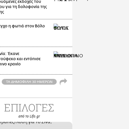
ουόμενες εκδοχές του
ου για τη δολοφονία της
ης
εγχο η φωτιά στον Βόλο
ία: Έκανε
ούφεκο και εντόπισε
ινο κρανίο
ΤΑ ΔΗΜΟΦΙΛΗ 30 ΗΜΕΡΩΝ
ΕΠΙΛΟΓΕΣ
από το Lifo.gr