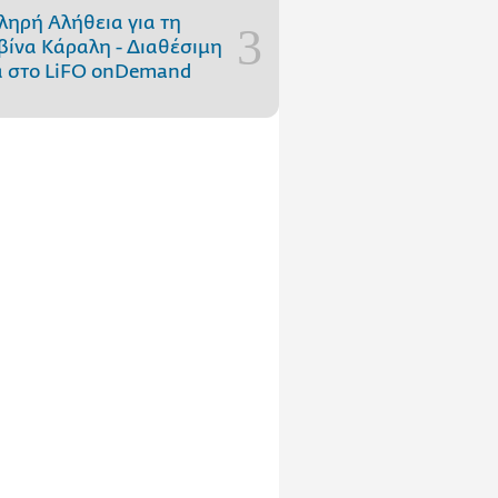
ληρή Αλήθεια για τη
ίνα Κάραλη - Διαθέσιμη
 στo LiFO onDemand