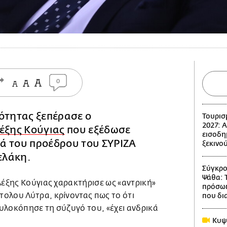
0
ότητας ξεπέρασε ο
Τουρισ
2027: 
έξης Κούγιας
που εξέδωσε
εισοδη
ά του προέδρου του ΣΥΡΙΖΑ
ξεκινού
ελάκη.
Σύγκρο
Ψάθα: 
λέξης Κούγιας χαρακτήρισε ως «αντρική»
πρόσωπ
ολου Λύτρα, κρίνοντας πως το ότι
που δι
υλοκόπησε τη σύζυγό του, «έχει ανδρικά
Κυψέ