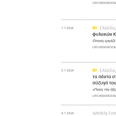
LIFO NEWSROO
Ελλάδα
7.7.2024
φυλακών Κ
Όποιος εργάζετ
LIFO NEWSROO
Ελλάδα
5.7.2024
τα πάντα σ
σύζυγό το
«Ποιος την ήξε
LIFO NEWSROO
Weekly Fe
4.7.2024