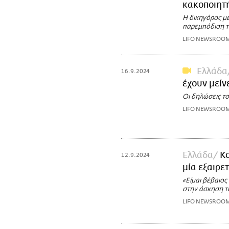
κακοποιητ
Η δικηγόρος με
παρεμπόδιση τη
LIFO NEWSROO
Ελλάδα
16.9.2024
έχουν μείν
Οι δηλώσεις τ
LIFO NEWSROO
Ελλάδα
Κο
12.9.2024
μία εξαιρε
«Είμαι βέβαιος 
στην άσκηση τ
LIFO NEWSROO