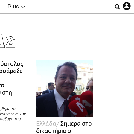
Plus
Θέματα
Συνεντεύξεις
Videos
ΑΣ
τα
Αφιερώματα
Ζώδια
Εξομολογήσεις
Blogs
η
όστολος
Οι Αθηναίοι
ροσάραξε
Απώλειες
Lgbtqi+
το
Επιλογές
 στη
ήθηκε το
ρισυνέλεξε τον
 σύζυγό του
Ελλάδα
Σήμερα στο
δικαστήριο ο