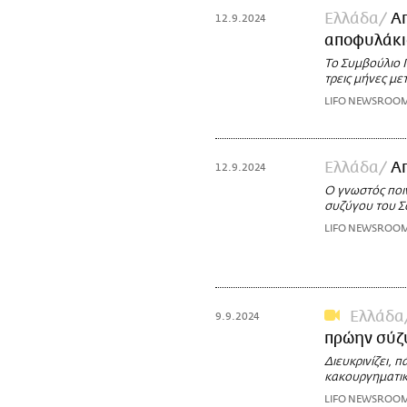
Ελλάδα
Απ
12.9.2024
αποφυλάκισ
Το Συμβούλιο 
τρεις μήνες με
LIFO NEWSROO
Ελλάδα
Α
12.9.2024
Ο γνωστός ποιν
συζύγου του 
LIFO NEWSROO
Ελλάδα
9.9.2024
πρώην σύζ
Διευκρινίζει, 
κακουργηματικ
LIFO NEWSROO