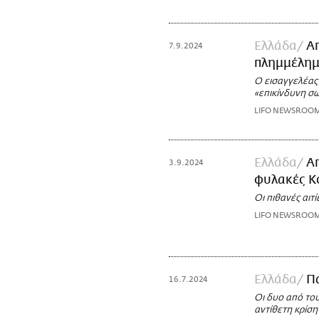
Ελλάδα
Α
7.9.2024
πλημμέλημα
Ο εισαγγελέας 
«επικίνδυνη σ
LIFO NEWSROO
Ελλάδα
Α
3.9.2024
φυλακές Κ
Οι πιθανές αιτ
LIFO NEWSROO
Ελλάδα
Π
16.7.2024
Oι δυο από το
αντίθετη κρίση