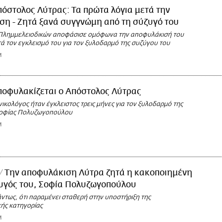
όστολος Λύτρας: Τα πρώτα λόγια μετά την
η - Ζητά ξανά συγγνώμη από τη σύζυγό του
Πλημμελειοδικών αποφάσισε ομόφωνα την αποφυλάκισή του
τά τον εγκλεισμό του για τον ξυλοδαρμό της συζύγου του
M
ποφυλακίζεται ο Απόστολος Λύτρας
ικολόγος ήταν έγκλειστος τρεις μήνες για τον ξυλοδαρμό της
Σοφίας Πολυζωγοπούλου
M
Την αποφυλάκιση Λύτρα ζητά η κακοποιημένη
υγός του, Σοφία Πολυζωγοπούλου
πάντως, ότι παραμένει σταθερή στην υποστήριξη της
ής κατηγορίας
M