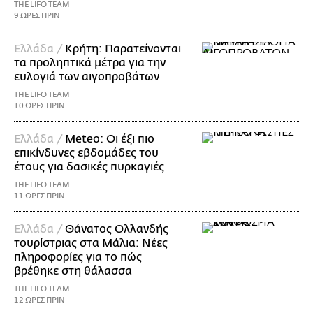
THE LIFO TEAM
9 ΩΡΕΣ ΠΡΙΝ
Ελλάδα /
Κρήτη: Παρατείνονται
τα προληπτικά μέτρα για την
ευλογιά των αιγοπροβάτων
THE LIFO TEAM
10 ΩΡΕΣ ΠΡΙΝ
Ελλάδα /
Meteo: Οι έξι πιο
επικίνδυνες εβδομάδες του
έτους για δασικές πυρκαγιές
THE LIFO TEAM
11 ΩΡΕΣ ΠΡΙΝ
Ελλάδα /
Θάνατος Ολλανδής
τουρίστριας στα Μάλια: Νέες
πληροφορίες για το πώς
βρέθηκε στη θάλασσα
THE LIFO TEAM
12 ΩΡΕΣ ΠΡΙΝ