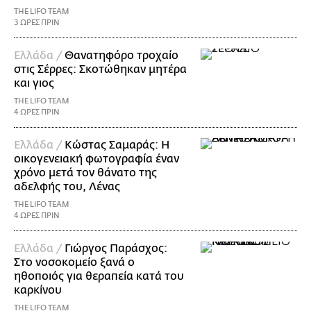
THE LIFO TEAM
3 ΩΡΕΣ ΠΡΙΝ
Ελλάδα /
Θανατηφόρο τροχαίο
στις Σέρρες: Σκοτώθηκαν μητέρα
και γιος
THE LIFO TEAM
4 ΩΡΕΣ ΠΡΙΝ
Ελλάδα /
Κώστας Σαμαράς: Η
οικογενειακή φωτογραφία έναν
χρόνο μετά τον θάνατο της
αδελφής του, Λένας
THE LIFO TEAM
4 ΩΡΕΣ ΠΡΙΝ
Ελλάδα /
Γιώργος Παράσχος:
Στο νοσοκομείο ξανά ο
ηθοποιός για θεραπεία κατά του
καρκίνου
THE LIFO TEAM