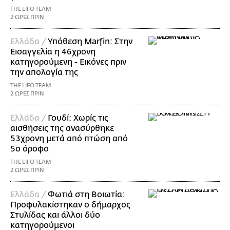
THE LIFO TEAM
2 ΩΡΕΣ ΠΡΙΝ
Ελλάδα /
Υπόθεση Marfin: Στην
Εισαγγελία η 46χρονη
κατηγορούμενη - Εικόνες πριν
την απολογία της
THE LIFO TEAM
2 ΩΡΕΣ ΠΡΙΝ
Ελλάδα /
Γουδί: Χωρίς τις
αισθήσεις της ανασύρθηκε
53χρονη μετά από πτώση από
5ο όροφο
THE LIFO TEAM
2 ΩΡΕΣ ΠΡΙΝ
Ελλάδα /
Φωτιά στη Βοιωτία:
Προφυλακίστηκαν ο δήμαρχος
Στυλίδας και άλλοι δύο
κατηγορούμενοι