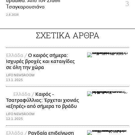
updated. Aπό τον Στάθη
Τσαγκαρουσιάνο
2.8.2026
ΣΧΕΤΙΚΑ ΑΡΘΡΑ
Ελλάδα /
Ο καιρός σήμερα:
Ισχυρές βροχές και καταιγίδες
σε όλη την χώρα
LIFO NEWSROOM
13.1.2025
Ελλάδα /
Καιρός -
Τσατραφύλλιας: Έρχεται χιονιάς
«εξπρές» από σήμερα το βράδυ
LIFO NEWSROOM
12.1.2025
Ελλάδα /
Ραγδαία επιδείνωση