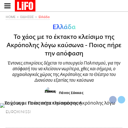
Παράκαμψη
προς
το
HOME
ΕΙΔΗΣΕΙΣ
Ελλάδα
κυρίως
Ελλάδα
περιεχόμενο
Το χάος με το έκτακτο κλείσιμο της
Ακρόπολης λόγω καύσωνα - Ποιος πήρε
την απόφαση
Έντονες επικρίσεις δέχεται το υπουργείο Πολιτισμού, για την
απόφασή του να κλείσουν νωρίτερα, χθες και σήμερα, ο
αρχαιολογικός χώρος της Ακρόπολης και το Θέατρο του
Διονύσου εξαιτίας του καύσωνα
Πάνος Σάκκας
EUROKINISSI