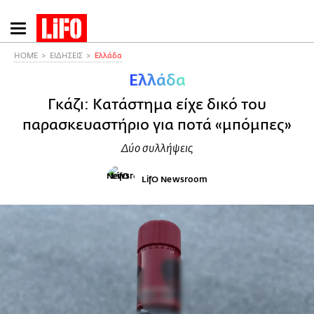
Παράκαμψη
προς
το
HOME
ΕΙΔΗΣΕΙΣ
Ελλάδα
κυρίως
Ελλάδα
περιεχόμενο
Γκάζι: Κατάστημα είχε δικό του
παρασκευαστήριο για ποτά «μπόμπες»
Δύο συλλήψεις
LifO Newsroom