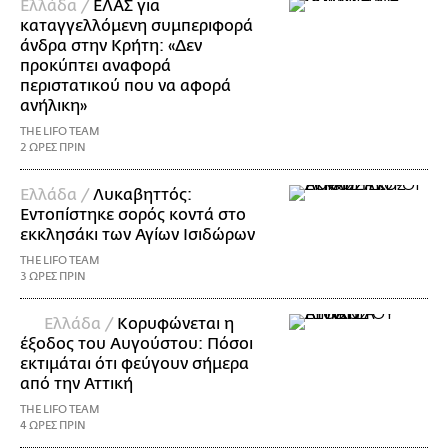
Ελλάδα /
ΕΛΑΣ για
καταγγελλόμενη συμπεριφορά
άνδρα στην Κρήτη: «Δεν
προκύπτει αναφορά
περιστατικού που να αφορά
ανήλικη»
THE LIFO TEAM
2 ΩΡΕΣ ΠΡΙΝ
Ελλάδα /
Λυκαβηττός:
Εντοπίστηκε σορός κοντά στο
εκκλησάκι των Αγίων Ισιδώρων
THE LIFO TEAM
3 ΩΡΕΣ ΠΡΙΝ
Ελλάδα /
Κορυφώνεται η
έξοδος του Αυγούστου: Πόσοι
εκτιμάται ότι φεύγουν σήμερα
από την Αττική
THE LIFO TEAM
4 ΩΡΕΣ ΠΡΙΝ