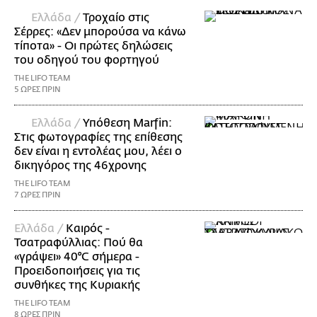
Ελλάδα /
Τροχαίο στις
Σέρρες: «Δεν μπορούσα να κάνω
τίποτα» - Οι πρώτες δηλώσεις
του οδηγού του φορτηγού
THE LIFO TEAM
5 ΩΡΕΣ ΠΡΙΝ
Ελλάδα /
Υπόθεση Marfin:
Στις φωτογραφίες της επίθεσης
δεν είναι η εντολέας μου, λέει ο
δικηγόρος της 46χρονης
THE LIFO TEAM
7 ΩΡΕΣ ΠΡΙΝ
Ελλάδα /
Καιρός -
Τσατραφύλλιας: Πού θα
«γράψει» 40°C σήμερα -
Προειδοποιήσεις για τις
συνθήκες της Κυριακής
THE LIFO TEAM
8 ΩΡΕΣ ΠΡΙΝ