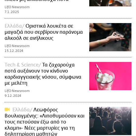
LifO Newsroom
7.1.2025
Ελλάδα
Οριστικά λουκέτα σε
μαγαζιά που σερβίρουν παράνομα
αλκοόλ σε ανήλικους
LifO Newsroom
15.12.2024
Τech & Science
Τα ζαχαρούχα
ποτά αυξάνουν τον κίνδυνο
καρδιαγγειακής νόσου, σύμφωνα
με μελέτη
LifO Newsroom
9.12.2024
Ελλάδα
Λεωφόρος
Βουλιαγμένης: «Λιποθυμούσαν και
τους πετούσαν έξω από το
κλαμπ»- Nέες μαρτυρίες για τη
δηλητηρίαση μαθητών