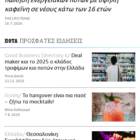
πώληση ενεργειακών ποτών με υψηλή
ΑΜΠΑ
καφεΐνη σε νέους κάτω των 16 ετών
PRINT
THE LIFO TEAM
16.7.2026
ΠΡΟΣΦΑΤΕΣ ΕΙΔΗΣΕΙΣ
ΠΟΤΑ
Good Business Directory 6
Deal
maker και το 2025 ο κλάδος
τροφίμων και ποτών στην Ελλάδα
Άννα Διανά
23.12.2025
Γεύση
Το hangover είναι πια πασέ
– ζήτω τα mocktails!
Μίνα Καλογερά
7.8.2025
Ελλάδα
Θεσσαλονίκη: