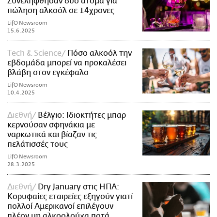
Συνελήφθησαν δύο άτομα για
πώληση αλκοόλ σε 14χρονες
LifO Newsroom
15.6.2025
Τech & Science
Πόσο αλκοόλ την
εβδομάδα μπορεί να προκαλέσει
βλάβη στον εγκέφαλο
LifO Newsroom
10.4.2025
Διεθνή
Βέλγιο: Ιδιοκτήτες μπαρ
κερνούσαν σφηνάκια με
ναρκωτικά και βίαζαν τις
πελάτισσές τους
LifO Newsroom
28.3.2025
Διεθνή
Dry January στις ΗΠΑ:
Κορυφαίες εταιρείες εξηγούν γιατί
πολλοί Αμερικανοί επιλέγουν
πλέον μη αλκοολούχα ποτά