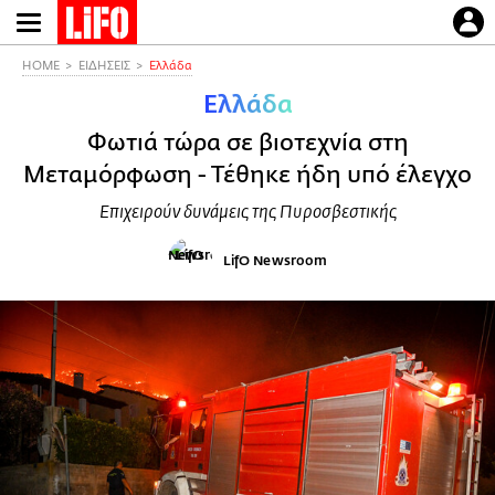
Παράκαμψη
προς
το
HOME
ΕΙΔΗΣΕΙΣ
Ελλάδα
κυρίως
Ελλάδα
περιεχόμενο
Φωτιά τώρα σε βιοτεχνία στη
Μεταμόρφωση - Τέθηκε ήδη υπό έλεγχο
Επιχειρούν δυνάμεις της Πυροσβεστικής
LifO Newsroom