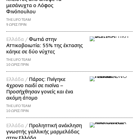
μεσάνυχτα ο Λόφος
Φινόπουλου
THE LIFO TEAM
9 ΩΡΕΣ ΠΡΙΝ
Ελλάδα /
Φωτιά στην
Αττικοβοιωτία: 55% της έκτασης
κάηκε σε δύο νύχτες
THE LIFO TEAM
10 ΩΡΕΣ ΠΡΙΝ
Ελλάδα /
Πάρος: Πνίγηκε
4χρονο παιδί σε πισίνα –
Προσήχθησαν γονείς και ένα
ακόμη άτομο
THE LIFO TEAM
10 ΩΡΕΣ ΠΡΙΝ
Ελλάδα /
Προληπτική ανάκληση
γνωστής γαλλικής μαρμελάδας
στην Ελλάδα