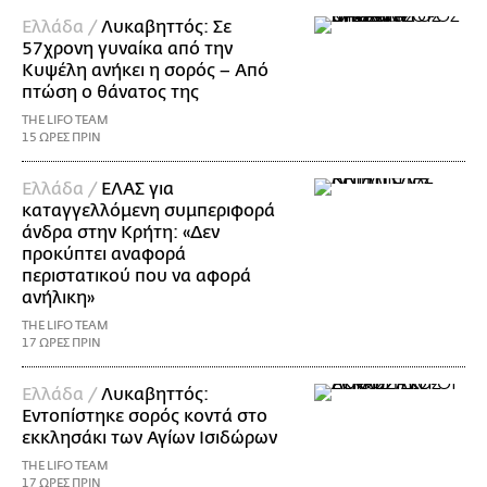
Ελλάδα /
Λυκαβηττός: Σε
57χρονη γυναίκα από την
Κυψέλη ανήκει η σορός – Από
πτώση ο θάνατος της
THE LIFO TEAM
15 ΩΡΕΣ ΠΡΙΝ
Ελλάδα /
ΕΛΑΣ για
καταγγελλόμενη συμπεριφορά
άνδρα στην Κρήτη: «Δεν
προκύπτει αναφορά
περιστατικού που να αφορά
ανήλικη»
THE LIFO TEAM
17 ΩΡΕΣ ΠΡΙΝ
Ελλάδα /
Λυκαβηττός:
Εντοπίστηκε σορός κοντά στο
εκκλησάκι των Αγίων Ισιδώρων
THE LIFO TEAM
17 ΩΡΕΣ ΠΡΙΝ