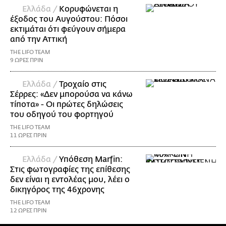
Ελλάδα /
Κορυφώνεται η
έξοδος του Αυγούστου: Πόσοι
εκτιμάται ότι φεύγουν σήμερα
από την Αττική
THE LIFO TEAM
9 ΩΡΕΣ ΠΡΙΝ
Ελλάδα /
Τροχαίο στις
Σέρρες: «Δεν μπορούσα να κάνω
τίποτα» - Οι πρώτες δηλώσεις
του οδηγού του φορτηγού
THE LIFO TEAM
11 ΩΡΕΣ ΠΡΙΝ
Ελλάδα /
Υπόθεση Marfin:
Στις φωτογραφίες της επίθεσης
δεν είναι η εντολέας μου, λέει ο
δικηγόρος της 46χρονης
THE LIFO TEAM
12 ΩΡΕΣ ΠΡΙΝ