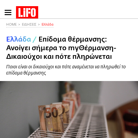
Παράκαμψη
προς
το
HOME
ΕΙΔΗΣΕΙΣ
Ελλάδα
κυρίως
Ελλάδα
/
Επίδομα θέρμανσης:
περιεχόμενο
Ανοίγει σήμερα το myΘέρμανση-
Δικαιούχοι και πότε πληρώνεται
Ποιοι είναι οι δικαιούχοι και πότε αναμένεται να πληρωθεί το
επίδομα θέρμανσης