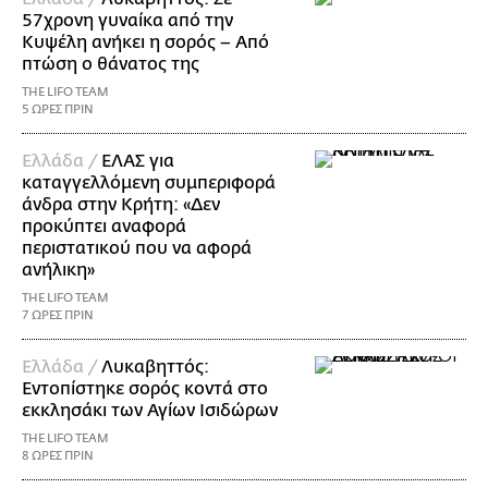
57χρονη γυναίκα από την
Κυψέλη ανήκει η σορός – Από
πτώση ο θάνατος της
THE LIFO TEAM
5 ΩΡΕΣ ΠΡΙΝ
Ελλάδα /
ΕΛΑΣ για
καταγγελλόμενη συμπεριφορά
άνδρα στην Κρήτη: «Δεν
προκύπτει αναφορά
περιστατικού που να αφορά
ανήλικη»
THE LIFO TEAM
7 ΩΡΕΣ ΠΡΙΝ
Ελλάδα /
Λυκαβηττός:
Εντοπίστηκε σορός κοντά στο
εκκλησάκι των Αγίων Ισιδώρων
THE LIFO TEAM
8 ΩΡΕΣ ΠΡΙΝ