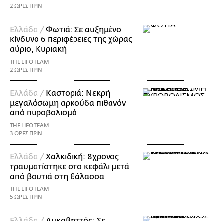
2 ΩΡΕΣ ΠΡΙΝ
Ελλάδα /
Φωτιά: Σε αυξημένο
κίνδυνο 6 περιφέρειες της χώρας
αύριο, Κυριακή
THE LIFO TEAM
2 ΩΡΕΣ ΠΡΙΝ
Ελλάδα /
Καστοριά: Νεκρή
μεγαλόσωμη αρκούδα πιθανόν
από πυροβολισμό
THE LIFO TEAM
3 ΩΡΕΣ ΠΡΙΝ
Ελλάδα /
Χαλκιδική: 8χρονος
τραυματίστηκε στο κεφάλι μετά
από βουτιά στη θάλασσα
THE LIFO TEAM
5 ΩΡΕΣ ΠΡΙΝ
Ελλάδα /
Λυκαβηττός: Σε