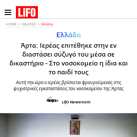
Παράκαμψη
προς
το
HOME
ΕΙΔΗΣΕΙΣ
Ελλάδα
κυρίως
Ελλάδα
περιεχόμενο
Άρτα: Ιερέας επιτέθηκε στην εν
διαστάσει σύζυγό του μέσα σε
δικαστήριο - Στο νοσοκομείο η ίδια και
το παιδί τους
Αυτή την ώρα ο ιερέας βρίσκεται φρουρούμενος στις
ψυχιατρικές εγκαταστάσεις του νοσοκομείου της Άρτας
LifO Newsroom