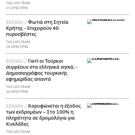
THE LIFO TEAM
15 ΩΡΕΣ ΠΡΙΝ
Ελλάδα /
Φωτιά στη Σητεία
Κρήτης - Επιχειρούν 40
πυροσβέστες
THE LIFO TEAM
18 ΩΡΕΣ ΠΡΙΝ
Ελλάδα /
Γιατί οι Τούρκοι
συρρέουν στα ελληνικά νησιά; -
Δημοσιογράφος τουρκικής
εφημερίδας απαντά
THE LIFO TEAM
20 ΩΡΕΣ ΠΡΙΝ
Ελλάδα /
Κορυφώνεται η έξοδος
των εκδρομέων – Στο 100% η
πληρότητα σε δρομολόγια για
Κυκλάδες
THE LIFO TEAM