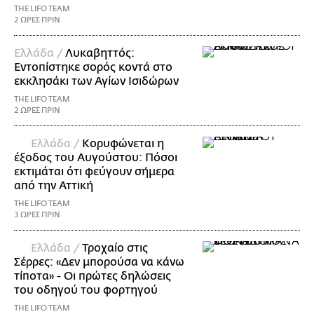
THE LIFO TEAM
2 ΩΡΕΣ ΠΡΙΝ
Ελλάδα /
Λυκαβηττός:
Εντοπίστηκε σορός κοντά στο
εκκλησάκι των Αγίων Ισιδώρων
THE LIFO TEAM
2 ΩΡΕΣ ΠΡΙΝ
Ελλάδα /
Κορυφώνεται η
έξοδος του Αυγούστου: Πόσοι
εκτιμάται ότι φεύγουν σήμερα
από την Αττική
THE LIFO TEAM
3 ΩΡΕΣ ΠΡΙΝ
Ελλάδα /
Τροχαίο στις
Σέρρες: «Δεν μπορούσα να κάνω
τίποτα» - Οι πρώτες δηλώσεις
του οδηγού του φορτηγού
THE LIFO TEAM