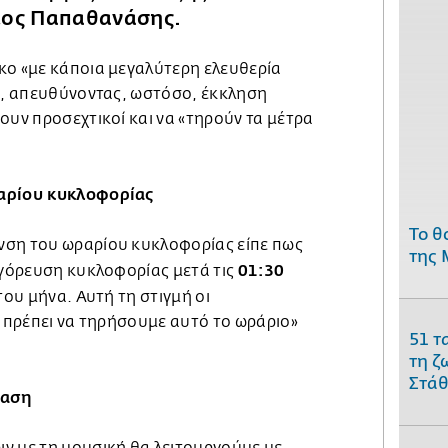
κος Παπαθανάσης.
κο «με κάποια μεγαλύτερη ελευθερία
ρε, απευθύνοντας, ωστόσο, έκκληση
ουν προσεχτικοί και να «τηρούν τα μέτρα
ραρίου κυκλοφορίας
Το θ
νση του ωραρίου κυκλοφορίας είπε πως
της 
01:30
αγόρευση κυκλοφορίας μετά τις
του μήνα. Αυτή τη στιγμή οι
ι πρέπει να τηρήσουμε αυτό το ωράριο»
51 τ
τη ζ
Στάθ
ίαση
ν με τη μουσική θα λειτουργούμε με