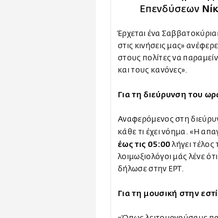
Επενδύσεων
Νί
Έρχεται ένα Σαββατοκύρια
στις κινήσεις μας» ανέφε
στους πολίτες να παραμείν
και τους κανόνες».
Για τη διεύρυνση του ω
Αναφερόμενος στη διεύρυ
κάθε τι έχει νόημα. «Η απ
έως τις 05:00
λήγει τέλος 
λοιμωξιολόγοι μάς λένε ότ
δήλωσε στην ΕΡΤ.
Για τη μουσική στην εστ
«Όπως λειτουργούσαμε πρι