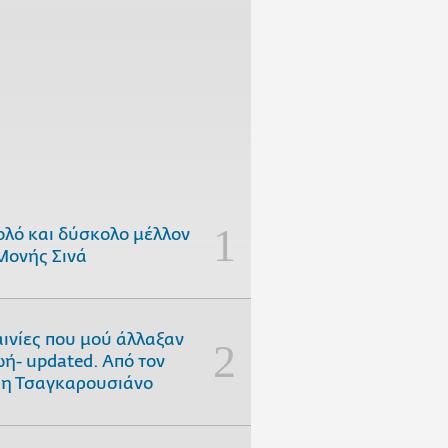
ολό και δύσκολο μέλλον
Μονής Σινά
αινίες που μού άλλαξαν
ωή- updated. Aπό τον
η Τσαγκαρουσιάνο