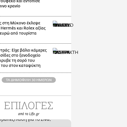
ούφεκο και εντόπισε
ινο κρανίο
 στη Μύκονο έκλεψε
 Hermès και Rolex αξίας
 ευρώ από τουρίστα
ράς: Είχε βάλει κάμερες
υσίδες στο ξενοδοχείο
κρυβε τη σορό του
 του στον καταψύκτη
ΤΑ ΔΗΜΟΦΙΛΗ 30 ΗΜΕΡΩΝ
ΕΠΙΛΟΓΕΣ
από το Lifo.gr