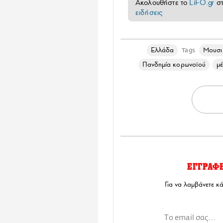
Ακολουθήστε το
LiFO.gr
σ
ειδήσεις
Ελλάδα
Μουσικ
Tags
Πανδημία κορωνοϊού
μ
ΕΓΓΡΑΦ
Για να λαμβάνετε κ