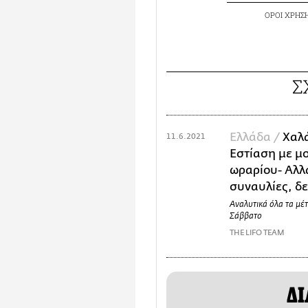
ΟΡΟΙ ΧΡΗΣ
Σ
Ελλάδα /
Χαλ
11.6.2021
Εστίαση με μ
ωραρίου- Αλλ
συναυλίες, δε
Αναλυτικά όλα τα μέ
Σάββατο
THE LIFO TEAM
ΔΙ