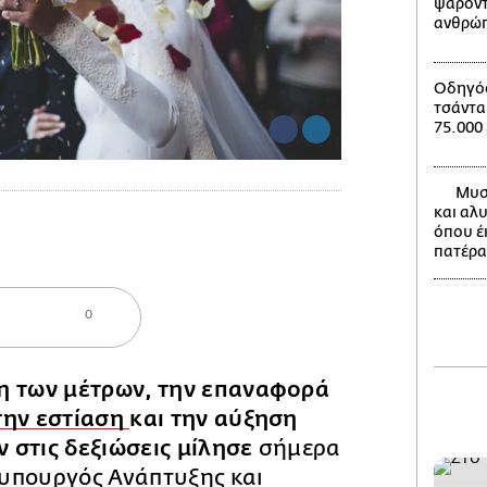
ψαροντ
ανθρώπ
Οδηγός
τσάντα
75.000
Μυστ
και αλ
όπου έ
πατέρα
0
η των μέτρων, την επαναφορά
την εστίαση
και την αύξηση
 στις δεξιώσεις μίλησε
σήμερα
υπουργός Ανάπτυξης και