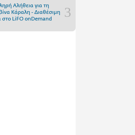
ληρή Αλήθεια για τη
ίνα Κάραλη - Διαθέσιμη
 στo LiFO onDemand