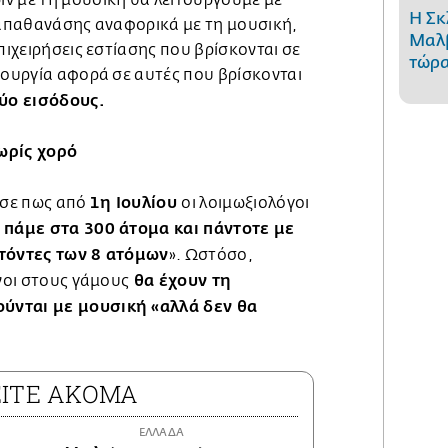
Η Σκ
 Παπαθανάσης αναφορικά με τη μουσική,
Μαλβ
πιχειρήσεις εστίασης που βρίσκονται σε
τώρα
τουργία αφορά σε αυτές που βρίσκονται
ύο εισόδους.
ωρίς χορό
1η Ιουλίου
ωσε πως από
οι λοιμωξιολόγοι
 πάμε στα 300 άτομα και πάντοτε με
οτόντες των 8 ατόμων
». Ωστόσο,
θα έχουν τη
ένοι στους γάμους
ύνται με μουσική «αλλά δεν θα
ΕΙΤΕ ΑΚΟΜΑ
ΕΛΛΑΔΑ