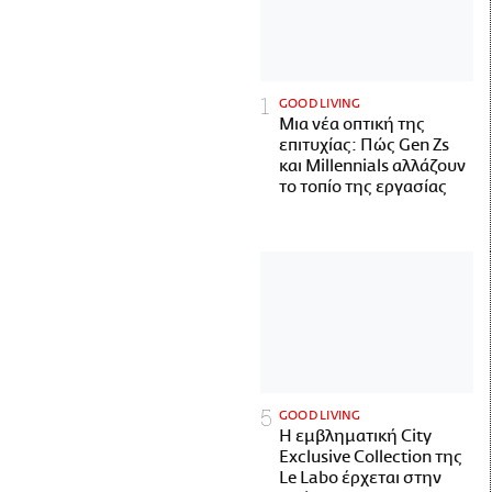
GOOD LIVING
Μια νέα οπτική της
επιτυχίας: Πώς Gen Zs
και Millennials αλλάζουν
το τοπίο της εργασίας
GOOD LIVING
Η εμβληματική City
Exclusive Collection της
Le Labo έρχεται στην