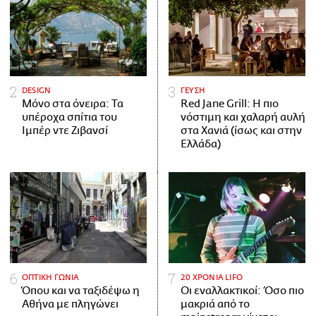
DESIGN
ΓΕΥΣΗ
Μόνο στα όνειρα: Τα
Red Jane Grill: Η πιο
υπέροχα σπίτια του
νόστιμη και χαλαρή αυλή
Ιμπέρ ντε Ζιβανσί
στα Χανιά (ίσως και στην
Ελλάδα)
ΟΠΤΙΚΗ ΓΩΝΙΑ
20 ΧΡΟΝΙΑ LIFO
Όπου και να ταξιδέψω η
Οι εναλλακτικοί: Όσο πιο
Αθήνα με πληγώνει
μακριά από το