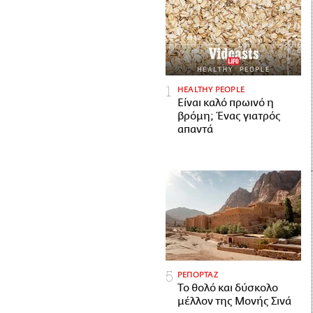
HEALTHY PEOPLE
Είναι καλό πρωινό η
βρόμη; Ένας γιατρός
απαντά
ΡΕΠΟΡΤΑΖ
Το θολό και δύσκολο
μέλλον της Μονής Σινά