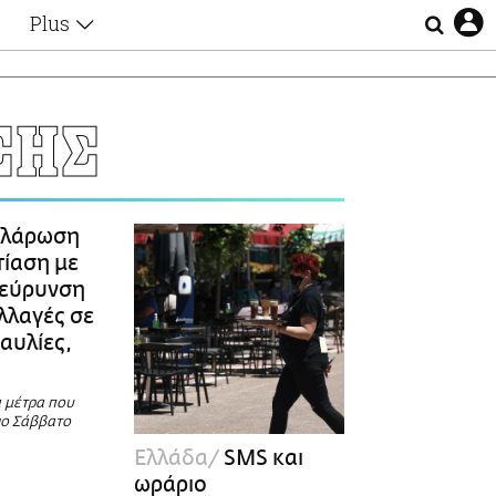
Plus
Θέματα
Συνεντεύξεις
Videos
ΣΗΣ
τα
Αφιερώματα
Ζώδια
Εξομολογήσεις
Blogs
η
λάρωση
Οι Αθηναίοι
τίαση με
Απώλειες
ιεύρυνση
Lgbtqi+
λλαγές σε
Επιλογές
αυλίες,
α μέτρα που
ιο Σάββατο
Ελλάδα
SMS και
ωράριο