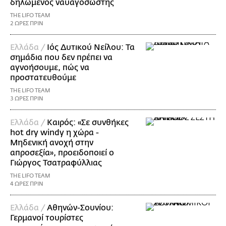
δηλωμένος ναυαγοσώστης
THE LIFO TEAM
2 ΩΡΕΣ ΠΡΙΝ
Ελλάδα /
Ιός Δυτικού Νείλου: Τα
σημάδια που δεν πρέπει να
αγνοήσουμε, πώς να
προστατευθούμε
THE LIFO TEAM
3 ΩΡΕΣ ΠΡΙΝ
Ελλάδα /
Καιρός: «Σε συνθήκες
hot dry windy η χώρα -
Μηδενική ανοχή στην
απροσεξία», προειδοποιεί ο
Γιώργος Τσατραφύλλιας
THE LIFO TEAM
4 ΩΡΕΣ ΠΡΙΝ
Ελλάδα /
Αθηνών-Σουνίου:
Γερμανοί τουρίστες