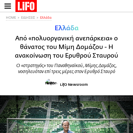
Παράκαμψη
προς
το
HOME
ΕΙΔΗΣΕΙΣ
Ελλάδα
κυρίως
Ελλάδα
περιεχόμενο
Από «πολυοργανική ανεπάρκεια» ο
θάνατος του Μίμη Δομάζου - Η
ανακοίνωση του Ερυθρού Σταυρού
Ο «στρατηγός» του Παναθηναϊκού, Μίμης Δομάζος,
νοσηλευόταν επί τρεις μέρες στον Ερυθρό Σταυρό
LifO Newsroom