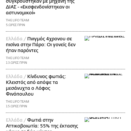
συγκρούστηκαν με μηχανή της
ΔΙΑΣ - «Εκσφενδονίστηκαν οι
αστυνομικοί»
THE LIFO TEAM
5 ΩΡΕΣ ΠΡΙΝ
Ελλάδα /
Πνιγμός 4χρονου σε
πισίνα στην Πάρο: Οι γονείς δεν
ήταν παρόντες
THE LIFO TEAM
13 ΩΡΕΣ ΠΡΙΝ
Ελλάδα /
Κίνδυνος φωτιάς:
Κλειστός από απόψε τα
μεσάνυχτα ο Λόφος
Φινόπουλου
THE LIFO TEAM
15 ΩΡΕΣ ΠΡΙΝ
Ελλάδα /
Φωτιά στην
Αττικοβοιωτία: 55% της έκτασης