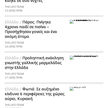
κάηκε σε δύο νύχτες
THE LIFO TEAM
15 ΩΡΕΣ ΠΡΙΝ
Ελλάδα /
Πάρος: Πνίγηκε
4χρονο παιδί σε πισίνα –
Προσήχθησαν γονείς και ένα
ακόμη άτομο
THE LIFO TEAM
16 ΩΡΕΣ ΠΡΙΝ
Ελλάδα /
Προληπτική ανάκληση
γνωστής γαλλικής μαρμελάδας
στην Ελλάδα
THE LIFO TEAM
17 ΩΡΕΣ ΠΡΙΝ
Ελλάδα /
Φωτιά: Σε αυξημένο
κίνδυνο 6 περιφέρειες της χώρας
αύριο, Κυριακή
THE LIFO TEAM