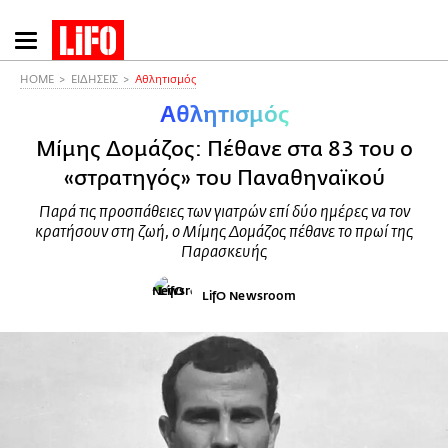
Παράκαμψη
προς
το
HOME
ΕΙΔΗΣΕΙΣ
Αθλητισμός
κυρίως
Αθλητισμός
περιεχόμενο
Μίμης Δομάζος: Πέθανε στα 83 του ο
«στρατηγός» του Παναθηναϊκού
Παρά τις προσπάθειες των γιατρών επί δύο ημέρες να τον
κρατήσουν στη ζωή, ο Μίμης Δομάζος πέθανε το πρωί της
Παρασκευής
LifO Newsroom