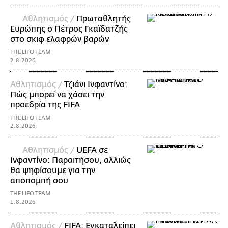
Αθλητισμός /
Πρωταθλητής
Ευρώπης ο Πέτρος Γκαϊδατζής
στο σκιφ ελαφρών βαρών
THE LIFO TEAM
2.8.2026
Αθλητισμός /
Τζιάνι Ινφαντίνο:
Πώς μπορεί να χάσει την
προεδρία της FIFA
THE LIFO TEAM
2.8.2026
Αθλητισμός /
UEFA σε
Ινφαντίνο: Παραιτήσου, αλλιώς
θα ψηφίσουμε για την
αποπομπή σου
THE LIFO TEAM
1.8.2026
Αθλητισμός /
FIFA: Εγκαταλείπει