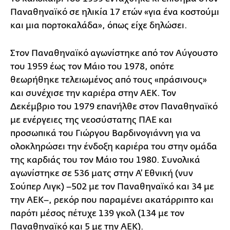
Παναθηναϊκό σε ηλικία 17 ετών «για ένα κοστούμι
και μια πορτοκαλάδα», όπως είχε δηλώσει.
Στον Παναθηναϊκό αγωνίστηκε από τον Αύγουστο
του 1959 έως τον Μάιο του 1978, οπότε
θεωρήθηκε τελειωμένος από τους «πράσινους»
και συνέχισε την καριέρα στην ΑΕΚ. Τον
Δεκέμβριο του 1979 επανήλθε στον Παναθηναϊκό
με ενέργειες της νεοσύστατης ΠΑΕ και
προσωπικά του Γιώργου Βαρδινογιάννη για να
ολοκληρώσει την ένδοξη καριέρα του στην ομάδα
της καρδιάς του τον Μάιο του 1980. Συνολικά
αγωνίστηκε σε 536 ματς στην Α’ Εθνική (νυν
Σούπερ Λιγκ) –502 με τον Παναθηναϊκό και 34 με
την ΑΕΚ–, ρεκόρ που παραμένει ακατάρριπτο και
παρότι μέσος πέτυχε 139 γκολ (134 με τον
Παναθηναϊκό και 5 με την ΑΕΚ).