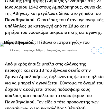
Ο Μίμης (Δημήτρης) Δομάζος γεννήθηκε στις 22
Ιανουαρίου 1942 στους Αμπελόκηπους, συνοικία
της Αθήνας, και μεγάλωσε δίπλα στο γήπεδο του
Παναθηναϊκού. Ο πατέρας του ήταν υγειονομικός
υπάλληλος με καταγωγή από τη Σάμο και η
μητέρα του νοσοκόμα μικρασιατικής καταγωγής.
Ο «στρατηγός» Μίμης Δομάζος σε αγώνα
Από μικρός έπαιζε μπάλα στις αλάνες της
περιοχής και στα 13 του έβγαλε δελτίο στην
Άμυνα Αμπελοκήπων, δηλώνοντας ψεύτικη ηλικία
για να μπορεί ν’ αγωνίζεται. Σύντομα το όνομά του
άρχισε ν’ ακούγεται στους ποδοσφαιρικούς
κύκλους και προσέλκυσε το ενδιαφέρον του
Παναθηναϊκού. Τον είδε ο τότε προπονητής των
«πρασίνων», ο Γιουγκοσλάβος Σβέτισλαβ