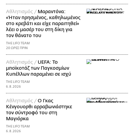
Αθλητισμός /
Μαραντόνα:
«Ήταν πρησμένος, καθηλωμένος
στο κρεβάτι και είχε παραιτηθεί»
λέει ο μασέρ του στη δίκη για
τον θάνατο του
THE LIFO TEAM
20 ΩΡΕΣ ΠΡΙΝ
Αθλητισμός /
UEFA: Το
μποϊκοτάζ των Παγκοσμίων
Κυπέλλων παραμένει σε ισχύ
THE LIFO TEAM
6.8.2026
Αθλητισμός /
Ο Γκας
Κένγουορθι αρραβωνιάστηκε
τον σύντροφό του στη
Μαγιόρκα
THE LIFO TEAM
6.8.2026