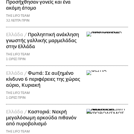
Προσήχθησαν γονείς και ένα
ακόμη άτομο
THE LIFO TEAM
32 ΛΕΠΤΑ ΠΡΙΝ
Ελλάδα /
Προληπτική ανάκληση
γνωστής γαλλικής μαρμελάδας
στην Ελλάδα
THE LIFO TEAM
1 ΩΡΕΣ ΠΡΙΝ
Ελλάδα /
Φωτιά: Σε αυξημένο
κίνδυνο 6 περιφέρειες της χώρας
αύριο, Κυριακή
THE LIFO TEAM
1 ΩΡΕΣ ΠΡΙΝ
Ελλάδα /
Καστοριά: Νεκρή
μεγαλόσωμη αρκούδα πιθανόν
από πυροβολισμό
THE LIFO TEAM