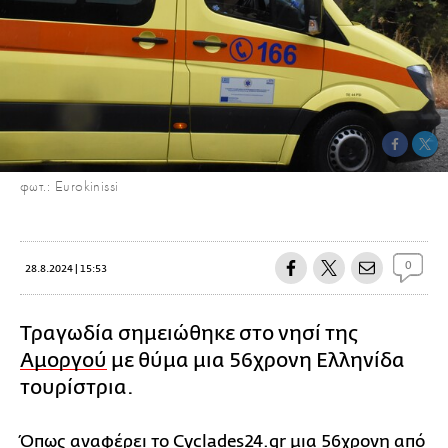
φωτ.: Eurokinissi
0
28.8.2024 | 15:53
Τραγωδία σημειώθηκε στο νησί της
Αμοργού
με θύμα μια 56χρονη Ελληνίδα
τουρίστρια.
Όπως αναφέρει το Cyclades24.gr μια 56χρονη από