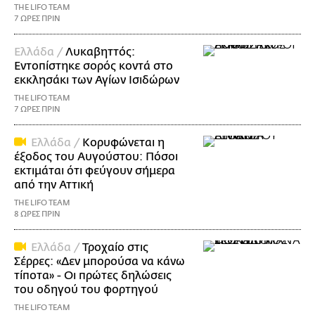
THE LIFO TEAM
7 ΩΡΕΣ ΠΡΙΝ
Ελλάδα /
Λυκαβηττός:
Εντοπίστηκε σορός κοντά στο
εκκλησάκι των Αγίων Ισιδώρων
THE LIFO TEAM
7 ΩΡΕΣ ΠΡΙΝ
Ελλάδα /
Κορυφώνεται η
έξοδος του Αυγούστου: Πόσοι
εκτιμάται ότι φεύγουν σήμερα
από την Αττική
THE LIFO TEAM
8 ΩΡΕΣ ΠΡΙΝ
Ελλάδα /
Τροχαίο στις
Σέρρες: «Δεν μπορούσα να κάνω
τίποτα» - Οι πρώτες δηλώσεις
του οδηγού του φορτηγού
THE LIFO TEAM