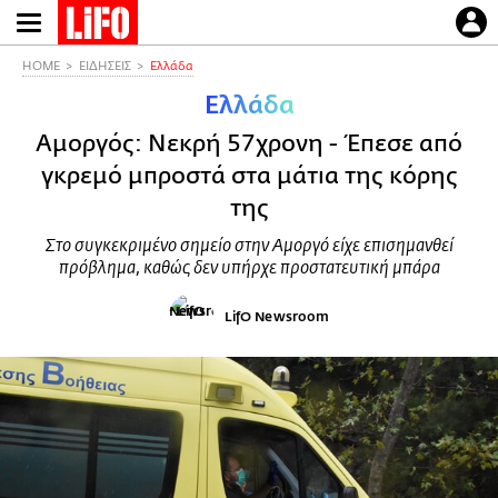
Παράκαμψη
προς
το
HOME
ΕΙΔΗΣΕΙΣ
Ελλάδα
κυρίως
Ελλάδα
περιεχόμενο
Αμοργός: Νεκρή 57χρονη - Έπεσε από
γκρεμό μπροστά στα μάτια της κόρης
της
Στο συγκεκριμένο σημείο στην Αμοργό είχε επισημανθεί
πρόβλημα, καθώς δεν υπήρχε προστατευτική μπάρα
LifO Newsroom