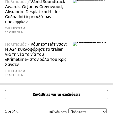
Πολιτισμός /
World Soundtrack
Awards: Οι Jonny Greenwood,
Alexandre Desplat και Hildur
Guðnadóttir μεταξύ των
υποψηφίων
THE LIFO TEAM
16 ΩΡΕΣ ΠΡΙΝ
Πολιτισμός /
Ρόμπερτ Πάτινσον:
Η Α24 κυκλοφόρησε το trailer
για τη νέα ταινία του
«Primetime» στον ρόλο του Κρις
Χάνσεν
THE LIFO TEAM
18 ΩΡΕΣ ΠΡΙΝ
Συνδεθείτε για να σχολιάσετε
1 σχόλια
Ταξινόμηση: