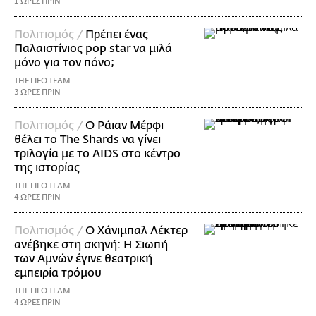
1 ΩΡΕΣ ΠΡΙΝ
Πολιτισμός /
Πρέπει ένας
Παλαιστίνιος pop star να μιλά
μόνο για τον πόνο;
THE LIFO TEAM
3 ΩΡΕΣ ΠΡΙΝ
Πολιτισμός /
Ο Ράιαν Μέρφι
θέλει το The Shards να γίνει
τριλογία με το AIDS στο κέντρο
της ιστορίας
THE LIFO TEAM
4 ΩΡΕΣ ΠΡΙΝ
Πολιτισμός /
Ο Χάνιμπαλ Λέκτερ
ανέβηκε στη σκηνή: Η Σιωπή
των Αμνών έγινε θεατρική
εμπειρία τρόμου
THE LIFO TEAM
4 ΩΡΕΣ ΠΡΙΝ