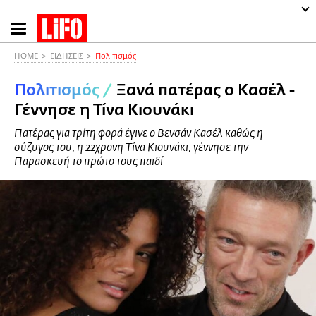
Παράκαμψη
προς
το
HOME
ΕΙΔΗΣΕΙΣ
Πολιτισμός
κυρίως
Πολιτισμός
/
Ξανά πατέρας ο Κασέλ -
περιεχόμενο
Γέννησε η Τίνα Κιουνάκι
Πατέρας για τρίτη φορά έγινε ο Βενσάν Κασέλ καθώς η
σύζυγος του, η 22χρονη Τίνα Κιουνάκι, γέννησε την
Παρασκευή το πρώτο τους παιδί