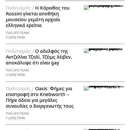
Πολιτισμός /
Η Κόρινθος του
Rossini γίνεται αποθήκη
μουσείου γεμάτη αρχαία
ελληνικά ερείπια
THE LIFO TEAM
5 ΩΡΕΣ ΠΡΙΝ
Πολιτισμός /
Ο αδελφός της
Αντζελίνα Τζολί, Τζέιμς Χέιβεν,
αποκάλυψε ότι είναι gay
THE LIFO TEAM
5 ΩΡΕΣ ΠΡΙΝ
Πολιτισμός /
Oasis: Φήμες για
επιστροφή στο Knebworth –
Πήρε άδεια για μεγάλες
συναυλίες ο διοργανωτής τους
THE LIFO TEAM
7 ΩΡΕΣ ΠΡΙΝ