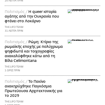
20 ΛΕΠΤΑ ΠΡΙΝ
Πολιτισμός /
Η queer ιστορία
αγάπης από την Ουκρανία που
φτάνει στο Λοκάρνο
THE LIFO TEAM
31 ΛΕΠΤΑ ΠΡΙΝ
Πολιτισμός /
Ρώμη: Κτίριο της
ρωμαϊκής εποχής με πολύχρωμα
ψηφιδωτά και τοιχογραφίες
ανακαλύφθηκε κάτω από τη
Βίλα Celimontana
THE LIFO TEAM
1 ΩΡΕΣ ΠΡΙΝ
Πολιτισμός /
Το Πεκίνο
ανακηρύχθηκε Παγκόσμια
Πρωτεύουσα Αρχιτεκτονικής για
το 2029
THE LIFO TEAM