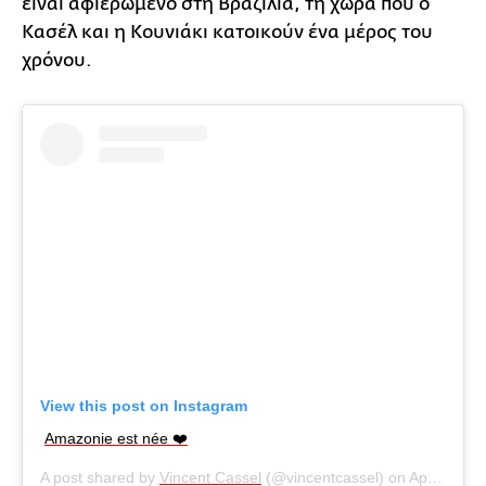
είναι αφιερωμένο στη Βραζιλία, τη χώρα που ο
Κασέλ και η Κουνιάκι κατοικούν ένα μέρος του
χρόνου.
View this post on Instagram
Amazonie est née ❤️
A post shared by
Vincent Cassel
(@vincentcassel) on
Apr 19, 2019 at 8:55am PDT