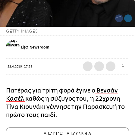
GETTY IMAGES
LifO Newsroom
1
22.4.2019 | 17:29
Πατέρας για τρίτη φορά έγινε ο
Βενσάν
Κασέλ
καθώς η σύζυγος του, η 22χρονη
Τίνα Κιουνάκι γέννησε την Παρασκευή το
πρώτο τους παιδί.
ΔΕΙΤΕ ΑΚΟΜΑ