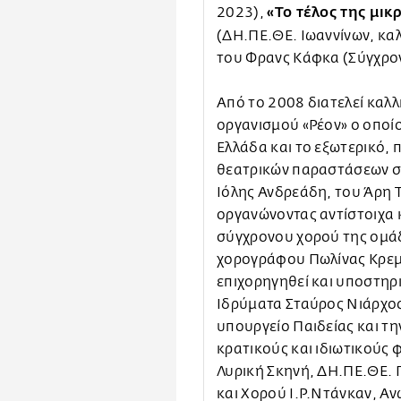
«Το τέλος της μικ
2023),
(ΔΗ.ΠΕ.ΘΕ. Ιωαννίνων, καλ
του Φρανς Κάφκα (Σύγχρον
Από το 2008 διατελεί καλλ
οργανισμού «Ρέον» ο οποί
Ελλάδα και το εξωτερικό
θεατρικών παραστάσεων σ
Ιόλης Ανδρεάδη, του Άρη 
οργανώνοντας αντίστοιχα 
σύγχρονου χορού της ομά
χορογράφου Πωλίνας Κρεμα
επιχορηγηθεί και υποστηρι
Ιδρύματα Σταύρος Νιάρχος,
υπουργείο Παιδείας και την
κρατικούς και ιδιωτικούς 
Λυρική Σκηνή, ΔΗ.ΠΕ.ΘΕ. 
και Χορού Ι.Ρ.Ντάνκαν, Α