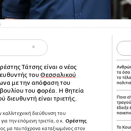
ς
0
έστης Τάτσης είναι ο νέος
Ανθρώπ
τα όσα
ιευθυντής του
Θεσσαλικού
το τέλ
ωνα με την απόφαση του
πολιτι
βουλίου του φορέα. Η θητεία
Ποιο ε
ού διευθυντή είναι τριετής.
τραγούδ
έδειξε 
πανεπι
ν καλλιτεχνική διεύθυνση του
Ορέστης
ια την επόμενη τριετία, ο κ.
Το Kou
έος μα ταυτόχρονα καταξιωμένος στον