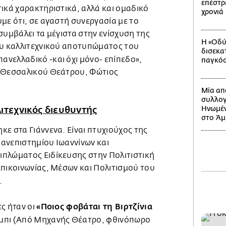
επέστρ
ικά χαρακτηριστικά, αλλά και ομαδικό
χρονιά
με ότι, σε αγαστή συνεργασία με το
συμβάλει τα μέγιστα στην ενίσχυση της
Η «Οδύ
ου καλλιτεχνικού αποτυπώματος του
δισεκα
πανελλαδικό -και όχι μόνο- επίπεδο»,
παγκόσ
υ Θεσσαλικού Θεάτρου, Φώτιος
Μία απ
συλλογ
Ηνωμέν
λιτεχνικός διευθυντής
στο Άμ
ε στα Γιάννενα. Είναι πτυχιούχος της
ανεπιστημίου Ιωαννίνων και
πλώματος Ειδίκευσης στην Πολιτιστική
Επικοινωνίας, Μέσων και Πολιτισμού του
.
«Ποιος φοβάται τη Βιρτζίνια
ς ήταν οι
μπι (Από Μηχανής Θέατρο, φθινόπωρο