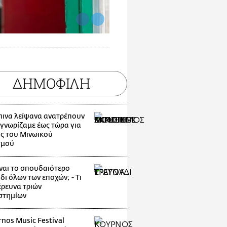
ΔΗΜΟΦΙΛΗ
ινα λείψανα ανατρέπουν
 γνωρίζαμε έως τώρα για
ος του Μινωικού
σμού
ίναι το σπουδαιότερο
ι όλων των εποχών; - Τι
έρευνα τριών
στημίων
rnos Music Festival