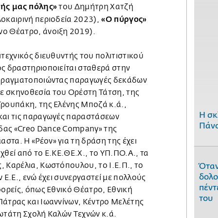
ρής μας πόλης»
του Δημήτρη Χατζή
«Ο πύργος»
οκαιρινή περιοδεία 2023),
ο Θέατρο, άνοιξη 2019).
ιτεχνικός διευθυντής του πολιτιστικού
ος δραστηριοποιείται σταθερά στην
, πραγματοποιώντας παραγωγές δεκάδων
ε σκηνοθεσία του Ορέστη Τάτση, της
Τρουπάκη, της Ελένης Μποζά κ.ά.,
H σκ
και τις παραγωγές παραστάσεων
Πάνο
δας «Creo Dance Company» της
στα. Η «Ρέον» για τη δράση της έχει
χθεί από το Ε.ΚΕ.ΘΕ.Χ., το ΥΠ.ΠΟ.Α., τα
 Καρέλια, Κωστόπουλου, το Ι.Ε.Π., το
Όταν
δολο
 Ε.Ε., ενώ έχει συνεργαστεί με πολλούς
πέντ
φορείς, όπως Εθνικό Θέατρο, Εθνική
του
Πάτρας και Ιωαννίνων, Κέντρο Μελέτης
νωτάτη Σχολή Καλών Τεχνών κ.ά.