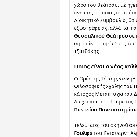
χώρο του θεάτρου, με ηγετ
πνεύμα, ο οποίος πιστεύου
Διοικητικό Συμβούλιο, θα 
εξωστρέφειας, αλλά και τ
Θεσσαλικού Θεάτρου
σε 
σημειώνει ο πρόεδρος το
Τζατζάκης.
Ποιος είναι ο νέος καλ
Ο Ορέστης Τάτσης γεννήθηκ
Φιλοσοφικής Σχολής του Π
κάτοχος Μεταπτυχιακού Δι
Διαχείριση του Τμήματος 
Παντείου Πανεπιστημίου
Τελευταίες του σκηνοθεσίε
Γουλφ»
του Έντουαρντ Άλ