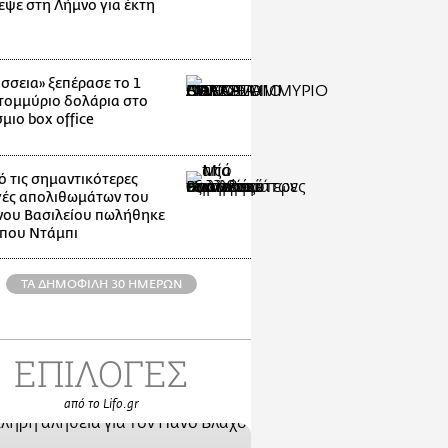
εψε στη Λήμνο για έκτη
σσεια» ξεπέρασε το 1
τομμύριο δολάρια στο
μιο box office
ό τις σημαντικότερες
ές απολιθωμάτων του
ου Βασιλείου πωλήθηκε
που Ντάμπι
ΤΑ ΔΗΜΟΦΙΛΗ 30 ΗΜΕΡΩΝ
ΕΠΙΛΟΓΕΣ
από το Lifo.gr