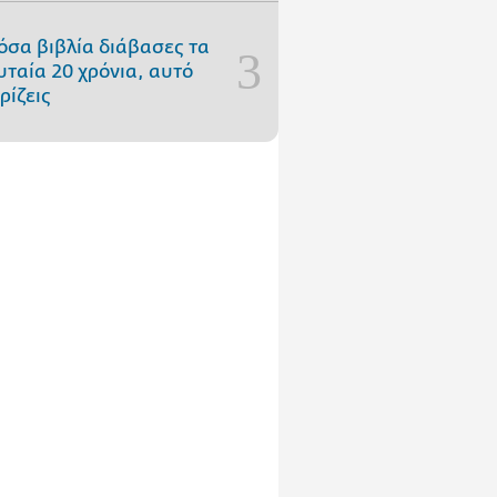
όσα βιβλία διάβασες τα
υταία 20 χρόνια, αυτό
ρίζεις