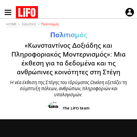
Παράκαμψη
προς
το
HOME
ΕΙΔΗΣΕΙΣ
Πολιτισμός
κυρίως
Πολιτισμός
περιεχόμενο
«Κωνσταντίνος Δοξιάδης και
Πληροφοριακός Μοντερνισμός»: Μια
έκθεση για τα δεδομένα και τις
ανθρώπινες κοινότητες στη Στέγη
H νέα έκθεση της Στέγης του Ιδρύματος Ωνάση εξετάζει τη
σύμπτυξη πόλεων, ανθρώπων, πληροφοριών και
υπολογισμών.
The LiFO team