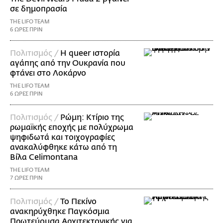
σε δημοπρασία
THE LIFO TEAM
6 ΩΡΕΣ ΠΡΙΝ
Πολιτισμός /
Η queer ιστορία
αγάπης από την Ουκρανία που
φτάνει στο Λοκάρνο
THE LIFO TEAM
6 ΩΡΕΣ ΠΡΙΝ
Πολιτισμός /
Ρώμη: Κτίριο της
ρωμαϊκής εποχής με πολύχρωμα
ψηφιδωτά και τοιχογραφίες
ανακαλύφθηκε κάτω από τη
Βίλα Celimontana
THE LIFO TEAM
7 ΩΡΕΣ ΠΡΙΝ
Πολιτισμός /
Το Πεκίνο
ανακηρύχθηκε Παγκόσμια
Πρωτεύουσα Αρχιτεκτονικής για