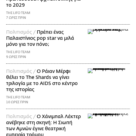
το 2029
THE LIFO TEAM
7 ΩΡΕΣ ΠΡΙΝ
Πολιτισμός /
Πρέπει ένας
Παλαιστίνιος pop star να μιλά
μόνο για τον πόνο;
THE LIFO TEAM
9 ΩΡΕΣ ΠΡΙΝ
Πολιτισμός /
Ο Ράιαν Μέρφι
θέλει το The Shards να γίνει
τριλογία με το AIDS στο κέντρο
της ιστορίας
THE LIFO TEAM
10 ΩΡΕΣ ΠΡΙΝ
Πολιτισμός /
Ο Χάνιμπαλ Λέκτερ
ανέβηκε στη σκηνή: Η Σιωπή
των Αμνών έγινε θεατρική
εμπειρία τρόμου