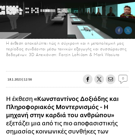
Η έκθεση αποκαλύπτει πώς η σύγχρονη και η μεταπολεμική μας
περίοδος συνδέονται μέσω τεχνικών εξαγωγής και συσσώρευσης
δεδομένων. 3D Απεικόνιση: Farzin Lofti-Jam & Mark Wasiuta
0
18.1.2023 | 12:56
H έκθεση
«Κωνσταντίνος Δοξιάδης και
Πληροφοριακός Μοντερνισμός - Η
μηχανή στην καρδιά του ανθρώπου»
εξετάζει μια από τις πιο αποφασιστικής
σημασίας κοινωνικές συνθήκες των