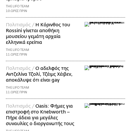
THE LIFO TEAM
10 ΩΡΕΣ ΠΡΙΝ
Πολιτισμός /
Η Κόρινθος του
Rossini γίνεται αποθήκη
μουσείου γεμάτη αρχαία
ελληνικά ερείπια
THE LIFO TEAM
11 ΩΡΕΣ ΠΡΙΝ
Πολιτισμός /
Ο αδελφός της
Αντζελίνα Τζολί, Τζέιμς Χέιβεν,
αποκάλυψε ότι είναι gay
THE LIFO TEAM
11 ΩΡΕΣ ΠΡΙΝ
Πολιτισμός /
Oasis: Φήμες για
επιστροφή στο Knebworth –
Πήρε άδεια για μεγάλες
συναυλίες ο διοργανωτής τους