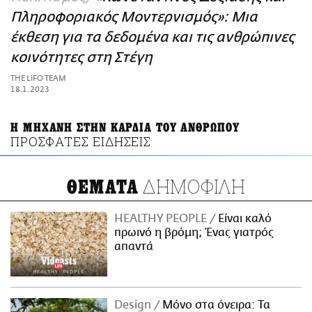
ΑΜΠΑ
Πληροφοριακός Μοντερνισμός»: Μια
PRINT
έκθεση για τα δεδομένα και τις ανθρώπινες
κοινότητες στη Στέγη
THE LIFO TEAM
18.1.2023
Η ΜΗΧΑΝΗ ΣΤΗΝ ΚΑΡΔΙΑ ΤΟΥ ΑΝΘΡΩΠΟΥ
ΠΡΟΣΦΑΤΕΣ ΕΙΔΗΣΕΙΣ
ΔΗΜΟΦΙΛΗ
ΘΕΜΑΤΑ
HEALTHY PEOPLE
Είναι καλό
πρωινό η βρόμη; Ένας γιατρός
απαντά
Design
Μόνο στα όνειρα: Τα